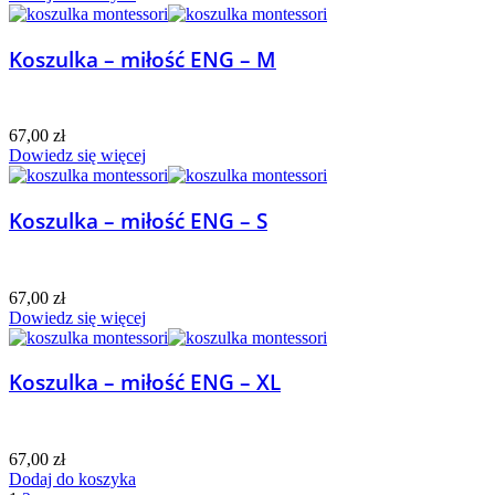
Koszulka – miłość ENG – M
67,00
zł
Dowiedz się więcej
Koszulka – miłość ENG – S
67,00
zł
Dowiedz się więcej
Koszulka – miłość ENG – XL
67,00
zł
Dodaj do koszyka