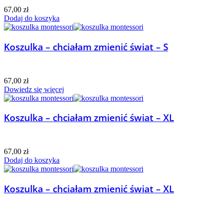
67,00
zł
Dodaj do koszyka
Koszulka – chciałam zmienić świat – S
67,00
zł
Dowiedz się więcej
Koszulka – chciałam zmienić świat – XL
67,00
zł
Dodaj do koszyka
Koszulka – chciałam zmienić świat – XL