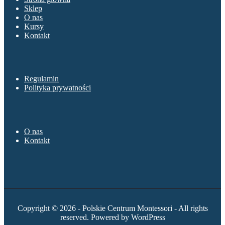
Sklep
O nas
Kursy
Kontakt
Sklep
Regulamin
Polityka prywatności
O nas
O nas
Kontakt
Copyright © 2026 - Polskie Centrum Montessori - All rights
reserved. Powered by WordPress