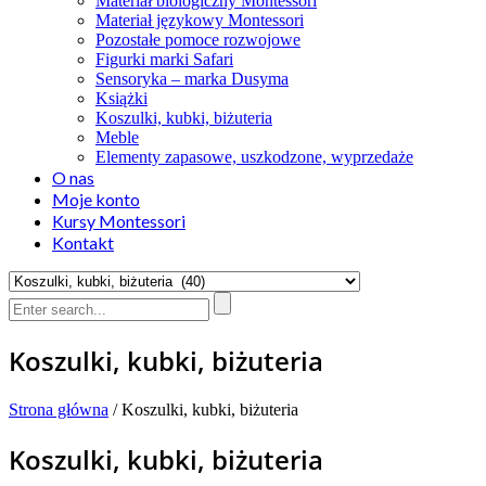
Materiał biologiczny Montessori
Materiał językowy Montessori
Pozostałe pomoce rozwojowe
Figurki marki Safari
Sensoryka – marka Dusyma
Książki
Koszulki, kubki, biżuteria
Meble
Elementy zapasowe, uszkodzone, wyprzedaże
O nas
Moje konto
Kursy Montessori
Kontakt
Koszulki, kubki, biżuteria
Strona główna
/ Koszulki, kubki, biżuteria
Koszulki, kubki, biżuteria