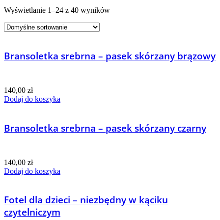
Wyświetlanie 1–24 z 40 wyników
Bransoletka srebrna – pasek skórzany brązowy
140,00
zł
Dodaj do koszyka
Bransoletka srebrna – pasek skórzany czarny
140,00
zł
Dodaj do koszyka
Fotel dla dzieci – niezbędny w kąciku
czytelniczym