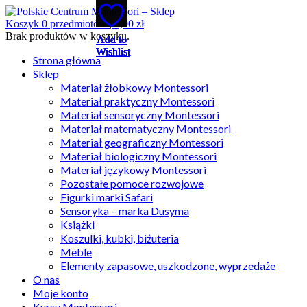
Koszyk
0
przedmiotów |
0,00
zł
Brak produktów w koszyku.
Add to
Add to
Add to
Add to
Add to
Wishlist
Wishlist
Wishlist
Wishlist
Wishlist
Strona główna
Sklep
Materiał żłobkowy Montessori
Materiał praktyczny Montessori
Materiał sensoryczny Montessori
Materiał matematyczny Montessori
Materiał geograficzny Montessori
Materiał biologiczny Montessori
Materiał językowy Montessori
Pozostałe pomoce rozwojowe
Figurki marki Safari
Sensoryka – marka Dusyma
Książki
Koszulki, kubki, biżuteria
Meble
Elementy zapasowe, uszkodzone, wyprzedaże
O nas
Moje konto
Kursy Montessori