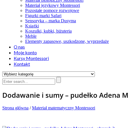
Materiał biologiczny Montessori
Materiał językowy Montessori
Pozostałe pomoce rozwojowe
Figurki marki Safari
Sensoryka – marka Dusyma
Książki
Koszulki, kubki, biżuteria
Meble
Elementy zapasowe, uszkodzone, wyprzedaże
O nas
Moje konto
Kursy Montessori
Kontakt
Dodawanie i sumy – pudełko Adena M
Strona główna
/
Materiał matematyczny Montessori