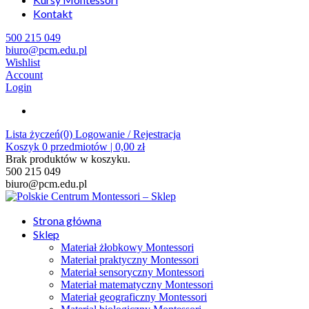
Kontakt
500 215 049
biuro@pcm.edu.pl
Wishlist
Account
Login
Lista życzeń(0)
Logowanie / Rejestracja
Koszyk
0
przedmiotów |
0,00
zł
Brak produktów w koszyku.
500 215 049
biuro@pcm.edu.pl
Strona główna
Sklep
Materiał żłobkowy Montessori
Materiał praktyczny Montessori
Materiał sensoryczny Montessori
Materiał matematyczny Montessori
Materiał geograficzny Montessori