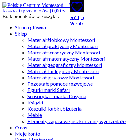
Koszyk
0
przedmiotów |
0,00
zł
Brak produktów w koszyku.
Add to
Add to
Add to
Add to
Add to
Wishlist
Wishlist
Wishlist
Wishlist
Wishlist
Strona główna
Sklep
Materiał żłobkowy Montessori
Materiał praktyczny Montessori
Materiał sensoryczny Montessori
Materiał matematyczny Montessori
Materiał geograficzny Montessori
Materiał biologiczny Montessori
Materiał językowy Montessori
Pozostałe pomoce rozwojowe
Figurki marki Safari
Sensoryka – marka Dusyma
Książki
Koszulki, kubki, biżuteria
Meble
Elementy zapasowe, uszkodzone, wyprzedaże
O nas
Moje konto
Kursy Montessori