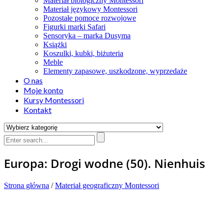
Materiał biologiczny Montessori
Materiał językowy Montessori
Pozostałe pomoce rozwojowe
Figurki marki Safari
Sensoryka – marka Dusyma
Książki
Koszulki, kubki, biżuteria
Meble
Elementy zapasowe, uszkodzone, wyprzedaże
O nas
Moje konto
Kursy Montessori
Kontakt
Europa: Drogi wodne (50). Nienhuis
Strona główna
/
Materiał geograficzny Montessori