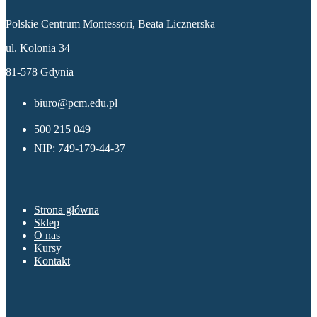
Polskie Centrum Montessori, Beata Licznerska
ul. Kolonia 34
81-578 Gdynia
biuro@pcm.edu.pl
500 215 049
NIP: 749-179-44-37
Menu
Strona główna
Sklep
O nas
Kursy
Kontakt
Sklep