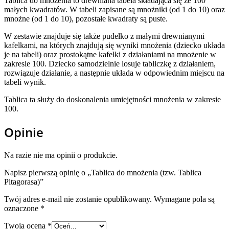
Tablica do mnożenia to drewniana tabela składająca się ze 100
małych kwadratów. W tabeli zapisane są mnożniki (od 1 do 10) oraz
mnożne (od 1 do 10), pozostałe kwadraty są puste.
W zestawie znajduje się także pudełko z małymi drewnianymi
kafelkami, na których znajdują się wyniki mnożenia (dziecko układa
je na tabeli) oraz prostokątne kafelki z działaniami na mnożenie w
zakresie 100. Dziecko samodzielnie losuje tabliczkę z działaniem,
rozwiązuje działanie, a następnie układa w odpowiednim miejscu na
tabeli wynik.
Tablica ta służy do doskonalenia umiejętności mnożenia w zakresie
100.
Opinie
Na razie nie ma opinii o produkcie.
Napisz pierwszą opinię o „Tablica do mnożenia (tzw. Tablica
Pitagorasa)”
Twój adres e-mail nie zostanie opublikowany.
Wymagane pola są
oznaczone
*
Twoja ocena
*