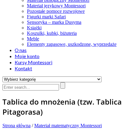
Materiał biologiczny Montessori
Materiał językowy Montessori
Pozostałe pomoce rozwojowe
Figurki marki Safari
Sensoryka – marka Dusyma
Książki
Koszulki, kubki, biżuteria
Meble
Elementy zapasowe, uszkodzone, wyprzedaże
O nas
Moje konto
Kursy Montessori
Kontakt
Tablica do mnożenia (tzw. Tablica
Pitagorasa)
Strona główna
/
Materiał matematyczny Montessori