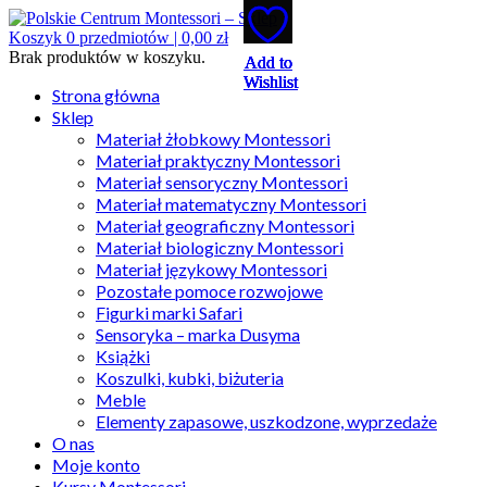
Koszyk
0
przedmiotów |
0,00
zł
Brak produktów w koszyku.
Add to
Add to
Add to
Add to
Add to
Wishlist
Wishlist
Wishlist
Wishlist
Wishlist
Strona główna
Sklep
Materiał żłobkowy Montessori
Materiał praktyczny Montessori
Materiał sensoryczny Montessori
Materiał matematyczny Montessori
Materiał geograficzny Montessori
Materiał biologiczny Montessori
Materiał językowy Montessori
Pozostałe pomoce rozwojowe
Figurki marki Safari
Sensoryka – marka Dusyma
Książki
Koszulki, kubki, biżuteria
Meble
Elementy zapasowe, uszkodzone, wyprzedaże
O nas
Moje konto
Kursy Montessori