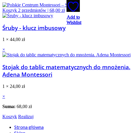
Koszyk
2
przedmiotów |
68,00
zł
Add to
Add to
Add to
Add to
Add to
Wishlist
Wishlist
Wishlist
Wishlist
Wishlist
Śruby - klucz imbusowy
1 ×
44,00
zł
×
Stojak do tablic matematycznych do mnożenia.
Adena Montessori
1 ×
24,00
zł
×
Suma:
68,00
zł
Koszyk
Realizuj
Strona główna
Sklep