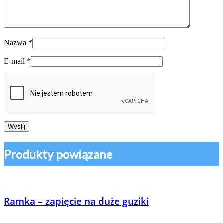
Nazwa
*
E-mail
*
Produkty powiązane
Ramka – zapięcie na duże guziki