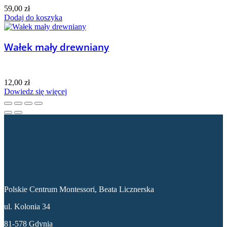
59,00
zł
Dodaj do koszyka
Wałek mały drewniany
12,00
zł
Dowiedz się więcej
Dane kontaktowe
Polskie Centrum Montessori, Beata Licznerska
ul. Kolonia 34
81-578 Gdynia