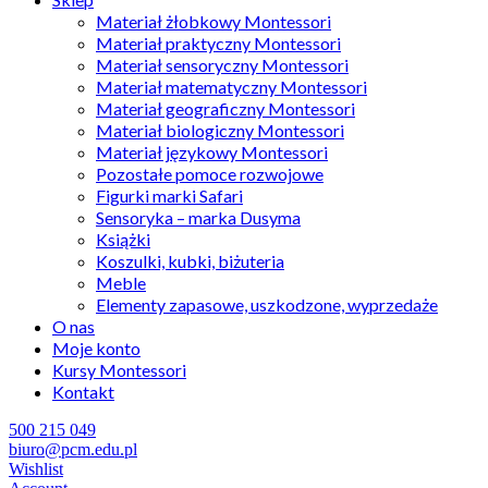
Materiał żłobkowy Montessori
Materiał praktyczny Montessori
Materiał sensoryczny Montessori
Materiał matematyczny Montessori
Materiał geograficzny Montessori
Materiał biologiczny Montessori
Materiał językowy Montessori
Pozostałe pomoce rozwojowe
Figurki marki Safari
Sensoryka – marka Dusyma
Książki
Koszulki, kubki, biżuteria
Meble
Elementy zapasowe, uszkodzone, wyprzedaże
O nas
Moje konto
Kursy Montessori
Kontakt
500 215 049
biuro@pcm.edu.pl
Wishlist