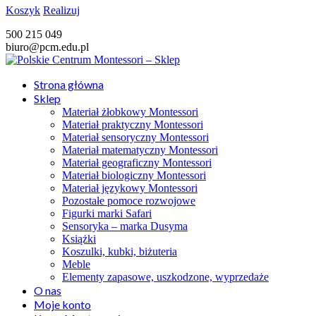
Koszyk
Realizuj
500 215 049
biuro@pcm.edu.pl
Strona główna
Sklep
Materiał żłobkowy Montessori
Materiał praktyczny Montessori
Materiał sensoryczny Montessori
Materiał matematyczny Montessori
Materiał geograficzny Montessori
Materiał biologiczny Montessori
Materiał językowy Montessori
Pozostałe pomoce rozwojowe
Figurki marki Safari
Sensoryka – marka Dusyma
Książki
Koszulki, kubki, biżuteria
Meble
Elementy zapasowe, uszkodzone, wyprzedaże
O nas
Moje konto