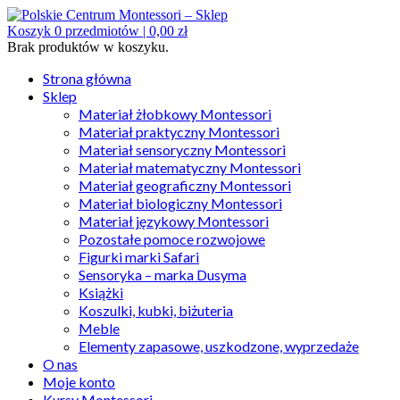
Koszyk
0
przedmiotów |
0,00
zł
Brak produktów w koszyku.
Strona główna
Sklep
Materiał żłobkowy Montessori
Materiał praktyczny Montessori
Materiał sensoryczny Montessori
Materiał matematyczny Montessori
Materiał geograficzny Montessori
Materiał biologiczny Montessori
Materiał językowy Montessori
Pozostałe pomoce rozwojowe
Figurki marki Safari
Sensoryka – marka Dusyma
Książki
Koszulki, kubki, biżuteria
Meble
Elementy zapasowe, uszkodzone, wyprzedaże
O nas
Moje konto
Kursy Montessori