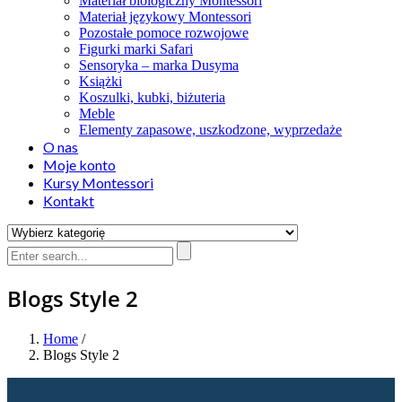
Materiał biologiczny Montessori
Materiał językowy Montessori
Pozostałe pomoce rozwojowe
Figurki marki Safari
Sensoryka – marka Dusyma
Książki
Koszulki, kubki, biżuteria
Meble
Elementy zapasowe, uszkodzone, wyprzedaże
O nas
Moje konto
Kursy Montessori
Kontakt
Blogs Style 2
Home
/
Blogs Style 2