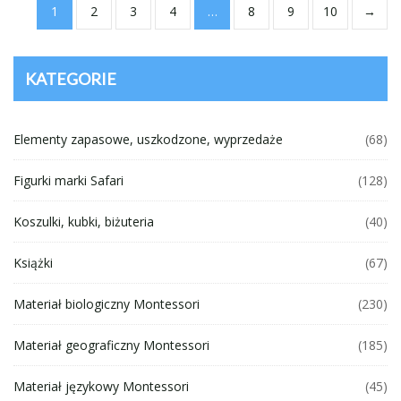
1
2
3
4
…
8
9
10
→
KATEGORIE
Elementy zapasowe, uszkodzone, wyprzedaże
(68)
Figurki marki Safari
(128)
Koszulki, kubki, biżuteria
(40)
Książki
(67)
Materiał biologiczny Montessori
(230)
Materiał geograficzny Montessori
(185)
Materiał językowy Montessori
(45)