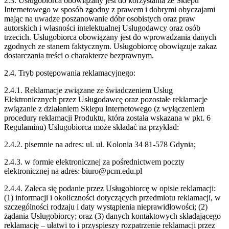
2.3. Usługobiorca obowiązany jest do korzystania ze Sklepu
Internetowego w sposób zgodny z prawem i dobrymi obyczajami
mając na uwadze poszanowanie dóbr osobistych oraz praw
autorskich i własności intelektualnej Usługodawcy oraz osób
trzecich. Usługobiorca obowiązany jest do wprowadzania danych
zgodnych ze stanem faktycznym. Usługobiorcę obowiązuje zakaz
dostarczania treści o charakterze bezprawnym.
2.4. Tryb postępowania reklamacyjnego:
2.4.1. Reklamacje związane ze świadczeniem Usług
Elektronicznych przez Usługodawcę oraz pozostałe reklamacje
związanie z działaniem Sklepu Internetowego (z wyłączeniem
procedury reklamacji Produktu, która została wskazana w pkt. 6
Regulaminu) Usługobiorca może składać na przykład:
2.4.2. pisemnie na adres: ul. ul. Kolonia 34 81-578 Gdynia;
2.4.3. w formie elektronicznej za pośrednictwem poczty
elektronicznej na adres: biuro@pcm.edu.pl
2.4.4. Zaleca się podanie przez Usługobiorcę w opisie reklamacji:
(1) informacji i okoliczności dotyczących przedmiotu reklamacji, w
szczególności rodzaju i daty wystąpienia nieprawidłowości; (2)
żądania Usługobiorcy; oraz (3) danych kontaktowych składającego
reklamację – ułatwi to i przyspieszy rozpatrzenie reklamacji przez