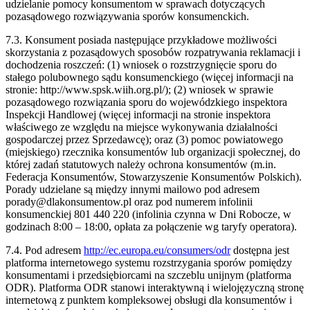
udzielanie pomocy konsumentom w sprawach dotyczących
pozasądowego rozwiązywania sporów konsumenckich.
7.3. Konsument posiada następujące przykładowe możliwości
skorzystania z pozasądowych sposobów rozpatrywania reklamacji i
dochodzenia roszczeń: (1) wniosek o rozstrzygnięcie sporu do
stałego polubownego sądu konsumenckiego (więcej informacji na
stronie: http://www.spsk.wiih.org.pl/); (2) wniosek w sprawie
pozasądowego rozwiązania sporu do wojewódzkiego inspektora
Inspekcji Handlowej (więcej informacji na stronie inspektora
właściwego ze względu na miejsce wykonywania działalności
gospodarczej przez Sprzedawcę); oraz (3) pomoc powiatowego
(miejskiego) rzecznika konsumentów lub organizacji społecznej, do
której zadań statutowych należy ochrona konsumentów (m.in.
Federacja Konsumentów, Stowarzyszenie Konsumentów Polskich).
Porady udzielane są między innymi mailowo pod adresem
porady@dlakonsumentow.pl oraz pod numerem infolinii
konsumenckiej 801 440 220 (infolinia czynna w Dni Robocze, w
godzinach 8:00 – 18:00, opłata za połączenie wg taryfy operatora).
7.4. Pod adresem
http://ec.europa.eu/consumers/odr
dostępna jest
platforma internetowego systemu rozstrzygania sporów pomiędzy
konsumentami i przedsiębiorcami na szczeblu unijnym (platforma
ODR). Platforma ODR stanowi interaktywną i wielojęzyczną stronę
internetową z punktem kompleksowej obsługi dla konsumentów i