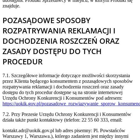
udostępnić Produkt Sprzedawcy w miejscu, w którym Produkt się
znajduje.
POZASĄDOWE SPOSOBY
ROZPATRYWANIA REKLAMACJI I
DOCHODZENIA ROSZCZEŃ ORAZ
ZASADY DOSTĘPU DO TYCH
PROCEDUR
7.1. Szczegółowe informacje dotyczące możliwości skorzystania
przez Klienta będącego konsumentem z pozasądowych sposobów
rozpatrywania reklamacji i dochodzenia roszczeń oraz zasady
dostępu do tych procedur dostępne są na stronie internetowej
Urzędu Ochrony Konkurencji i Konsumentów pod adresem:
https://uokik.gov.pl/pozasadowe_rozwiazywanie_sporow_konsumen
7.2. Przy Prezesie Urzędu Ochrony Konkurencji i Konsumentów
działa także punkt kontaktowy (telefon: 22 55 60 333, email:
kontakt.adr@uokik.gov.pl lub adres pisemny: Pl. Powstańców
Warszawy 1, Warszawa.), którego zadaniem jest między innymi