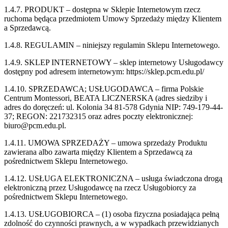
1.4.7. PRODUKT – dostępna w Sklepie Internetowym rzecz
ruchoma będąca przedmiotem Umowy Sprzedaży między Klientem
a Sprzedawcą.
1.4.8. REGULAMIN – niniejszy regulamin Sklepu Internetowego.
1.4.9. SKLEP INTERNETOWY – sklep internetowy Usługodawcy
dostępny pod adresem internetowym: https://sklep.pcm.edu.pl/
1.4.10. SPRZEDAWCA; USŁUGODAWCA – firma Polskie
Centrum Montessori, BEATA LICZNERSKA (adres siedziby i
adres do doręczeń: ul. Kolonia 34 81-578 Gdynia NIP: 749-179-44-
37;
REGON:
221732315
oraz adres poczty elektronicznej:
biuro@pcm.edu.pl.
1.4.11. UMOWA SPRZEDAŻY – umowa sprzedaży Produktu
zawierana albo zawarta między Klientem a Sprzedawcą za
pośrednictwem Sklepu Internetowego.
1.4.12. USŁUGA ELEKTRONICZNA – usługa świadczona drogą
elektroniczną przez Usługodawcę na rzecz Usługobiorcy za
pośrednictwem Sklepu Internetowego.
1.4.13. USŁUGOBIORCA – (1) osoba fizyczna posiadająca pełną
zdolność do czynności prawnych, a w wypadkach przewidzianych