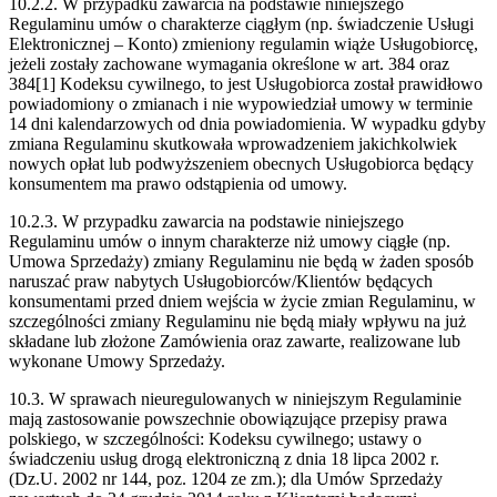
10.2.2. W przypadku zawarcia na podstawie niniejszego
Regulaminu umów o charakterze ciągłym (np. świadczenie Usługi
Elektronicznej – Konto) zmieniony regulamin wiąże Usługobiorcę,
jeżeli zostały zachowane wymagania określone w art. 384 oraz
384[1] Kodeksu cywilnego, to jest Usługobiorca został prawidłowo
powiadomiony o zmianach i nie wypowiedział umowy w terminie
14 dni kalendarzowych od dnia powiadomienia. W wypadku gdyby
zmiana Regulaminu skutkowała wprowadzeniem jakichkolwiek
nowych opłat lub podwyższeniem obecnych Usługobiorca będący
konsumentem ma prawo odstąpienia od umowy.
10.2.3. W przypadku zawarcia na podstawie niniejszego
Regulaminu umów o innym charakterze niż umowy ciągłe (np.
Umowa Sprzedaży) zmiany Regulaminu nie będą w żaden sposób
naruszać praw nabytych Usługobiorców/Klientów będących
konsumentami przed dniem wejścia w życie zmian Regulaminu, w
szczególności zmiany Regulaminu nie będą miały wpływu na już
składane lub złożone Zamówienia oraz zawarte, realizowane lub
wykonane Umowy Sprzedaży.
10.3. W sprawach nieuregulowanych w niniejszym Regulaminie
mają zastosowanie powszechnie obowiązujące przepisy prawa
polskiego, w szczególności: Kodeksu cywilnego; ustawy o
świadczeniu usług drogą elektroniczną z dnia 18 lipca 2002 r.
(Dz.U. 2002 nr 144, poz. 1204 ze zm.); dla Umów Sprzedaży