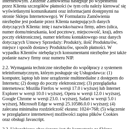
Internetowym. Złożenie Zamówienia następuje po wypełnieniu
przez Klienta szczegółów płatności (w tym celu należy kierować się
wyświetlanymi komunikatami oraz informacjami dostępnymi na
stronie Sklepu Internetowego). W Formularzu Zamówienia
niezbędne jest podanie przez Klienta następujących danych
dotyczących Klienta: imię i nazwisko/nazwa firmy, adres (ulica,
numer domu/mieszkania, kod pocztowy, miejscowość, kraj), adres
poczty elektronicznej, numer telefonu kontaktowego oraz danych
dotyczących Umowy Sprzedaży: Produkt/y, ilość Produktu/ów,
miejsce i sposób dostawy Produktu/ów, sposób płatności. W
wypadku Klientów niebędących konsumentami niezbędne jest także
podanie nazwy firmy oraz numeru NIP.
2.2. Wymagania techniczne niezbędne do współpracy z systemem
teleinformatycznym, którym posługuje się Usługodawca: (1)
komputer, laptop lub inne urządzenie multimedialne z dostępem do
Internetu; (2) dostęp do poczty elektronicznej; (3) przeglądarka
internetowa: Mozilla Firefox w wersji 17.0 i wyższej lub Internet
Explorer w wersji 10.0 i wyższej, Opera w wersji 12.0 i wyższej,
Google Chrome w wersji 23.0. i wyższej, Safari w wersji 5.0 i
wyższej, Microsoft Edge w wersji 25.10586.0.0 i wyższej; (4)
zalecana minimalna rozdzielczość ekranu: 1024×768; (5) włączenie
w przeglądarce internetowej możliwości zapisu plików Cookies
oraz obsługi Javascript.