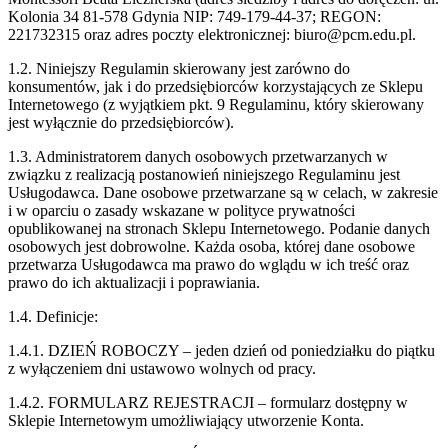
Kolonia 34 81-578 Gdynia NIP: 749-179-44-37;
REGON:
221732315 o
raz adres poczty elektronicznej: biuro@pcm.edu.pl.
1.2. Niniejszy Regulamin skierowany jest zarówno do
konsumentów, jak i do przedsiębiorców korzystających ze Sklepu
Internetowego (z wyjątkiem pkt. 9 Regulaminu, który skierowany
jest wyłącznie do przedsiębiorców).
1.3. Administratorem danych osobowych przetwarzanych w
związku z realizacją postanowień niniejszego Regulaminu jest
Usługodawca. Dane osobowe przetwarzane są w celach, w zakresie
i w oparciu o zasady wskazane w polityce prywatności
opublikowanej na stronach Sklepu Internetowego. Podanie danych
osobowych jest dobrowolne. Każda osoba, której dane osobowe
przetwarza Usługodawca ma prawo do wglądu w ich treść oraz
prawo do ich aktualizacji i poprawiania.
1.4. Definicje:
1.4.1. DZIEŃ ROBOCZY – jeden dzień od poniedziałku do piątku
z wyłączeniem dni ustawowo wolnych od pracy.
1.4.2.
FORMULARZ REJESTRACJI – formularz dostępny w
Sklepie Internetowym umożliwiający utworzenie Konta.