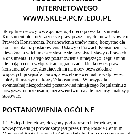
INTERNETOWEGO
WWW.SKLEP.PCM.EDU.PL
Sklep Internetowy www.pcm.edu.pl dba o prawa konsumenta.
Konsument nie może zrzec się praw przyznanych mu w Ustawie o
Prawach Konsumenta. Postanowienia umów mniej korzystne dla
konsumenta niż postanowienia Ustawy o Prawach Konsumenta są
nieważne, a w ich miejsce stosuje się przepisy Ustawy o Prawach
Konsumenta. Dlatego też postanowienia niniejszego Regulaminu
nie mają na celu wyłączać ani ograniczać jakichkolwiek praw
konsumentów przysługujących im na mocy bezwzględnie
wiążących przepisów prawa, a wszelkie ewentualne wątpliwości
należy tłumaczyć na korzyść konsumenta. W przypadku
ewentualnej niezgodności postanowień niniejszego Regulaminu z
powyższymi przepisami, pierwszeństwo mają te przepisy i należy je
stosować.
POSTANOWIENIA OGÓLNE
1.1. Sklep Internetowy dostępny pod adresem internetowym
www.pcm.edu.pl prowadzony jest przez firmę Polskie Centrum
Montessori Beata Licznerska (adres siedziby i adres do doręczeń: ul.