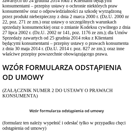
zawartych do 24 grudnia 2014 roku z Klientami będącymi
konsumentami – przepisy ustawy o ochronie niektórych praw
konsumentów oraz o odpowiedzialności za szkodę wyrządzoną
przez produkt niebezpieczny z dnia 2 marca 2000 r. (Dz.U. 2000 nr
22, poz. 271 ze zm.) oraz ustawy o szczególnych warunkach
sprzedaży konsumenckiej oraz o zmianie Kodeksu cywilnego z dnia
27 lipca 2002 r. (Dz.U. 2002 nr 141, poz. 1176 ze zm.); dla Umów
Sprzedaży zawartych od 25 grudnia 2014 roku z Klientami
będącymi konsumentami – przepisy ustawy o prawach konsumenta
z dnia 30 maja 2014 r. (Dz.U. 2014 r. poz. 827 ze zm.); oraz inne
właściwe przepisy powszechnie obowiązującego prawa.
WZÓR FORMULARZA ODSTĄPIENIA
OD UMOWY
(ZAŁĄCZNIK NUMER 2 DO USTAWY O PRAWACH
KONSUMENTA)
Wzór formularza odstąpienia od umowy
(formularz ten należy wypełnić i odesłać tylko w przypadku chęci
odstąpienia od umowy)