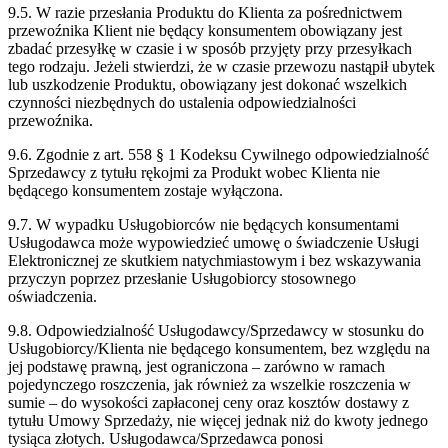
9.5. W razie przesłania Produktu do Klienta za pośrednictwem
przewoźnika Klient nie będący konsumentem obowiązany jest
zbadać przesyłkę w czasie i w sposób przyjęty przy przesyłkach
tego rodzaju. Jeżeli stwierdzi, że w czasie przewozu nastąpił ubytek
lub uszkodzenie Produktu, obowiązany jest dokonać wszelkich
czynności niezbędnych do ustalenia odpowiedzialności
przewoźnika.
9.6. Zgodnie z art. 558 § 1 Kodeksu Cywilnego odpowiedzialność
Sprzedawcy z tytułu rękojmi za Produkt wobec Klienta nie
będącego konsumentem zostaje wyłączona.
9.7. W wypadku Usługobiorców nie będących konsumentami
Usługodawca może wypowiedzieć umowę o świadczenie Usługi
Elektronicznej ze skutkiem natychmiastowym i bez wskazywania
przyczyn poprzez przesłanie Usługobiorcy stosownego
oświadczenia.
9.8. Odpowiedzialność Usługodawcy/Sprzedawcy w stosunku do
Usługobiorcy/Klienta nie będącego konsumentem, bez względu na
jej podstawę prawną, jest ograniczona – zarówno w ramach
pojedynczego roszczenia, jak również za wszelkie roszczenia w
sumie – do wysokości zapłaconej ceny oraz kosztów dostawy z
tytułu Umowy Sprzedaży, nie więcej jednak niż do kwoty jednego
tysiąca złotych. Usługodawca/Sprzedawca ponosi