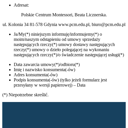
Adresat:
Polskie Centrum Montessori, Beata Licznerska.
ul. Kolonia 34 81-578 Gdynia www.pcm.edu.pl, biuro@pcm.edu.pl
Ja/My(*) niniejszym informuję/informujemy(*) o
moim/naszym odstąpieniu od umowy sprzedaży
następujących rzeczy(*) umowy dostawy następujących
rzeczy(*) umowy o dzieło polegającej na wykonaniu
następujących rzeczy(*)/o świadczenie następującej usługi(*)
Data zawarcia umowy(*)/odbioru(*)
Imię i nazwisko konsumenta(-ów)
Adres konsumenta(-ów)
Podpis konsumenta(-ów) (tylko jeżeli formularz jest
przesyłany w wersji papierowej) – Data
(*) Niepotrzebne skreślić.