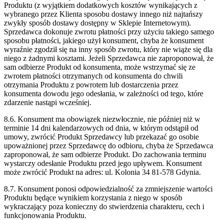
Produktu (z wyjątkiem dodatkowych kosztów wynikających z
wybranego przez Klienta sposobu dostawy innego niż najtańszy
zwykły sposób dostawy dostępny w Sklepie Internetowym).
Sprzedawca dokonuje zwrotu płatności przy użyciu takiego samego
sposobu płatności, jakiego użył konsument, chyba że konsument
wyraźnie zgodził się na inny sposób zwrotu, który nie wiąże się dla
niego z żadnymi kosztami. Jeżeli Sprzedawca nie zaproponował, że
sam odbierze Produkt od konsumenta, może wstrzymać się ze
zwrotem płatności otrzymanych od konsumenta do chwili
otrzymania Produktu z powrotem lub dostarczenia przez
konsumenta dowodu jego odesłania, w zależności od tego, które
zdarzenie nastąpi wcześniej.
8.6. Konsument ma obowiązek niezwłocznie, nie później niż w
terminie 14 dni kalendarzowych od dnia, w którym odstąpił od
umowy, zwrócić Produkt Sprzedawcy lub przekazać go osobie
upoważnionej przez Sprzedawcę do odbioru, chyba że Sprzedawca
zaproponował, że sam odbierze Produkt. Do zachowania terminu
wystarczy odesłanie Produktu przed jego upływem. Konsument
może zwrócić Produkt na adres: ul. Kolonia 34 81-578 Gdynia.
8.7. Konsument ponosi odpowiedzialność za zmniejszenie wartości
Produktu będące wynikiem korzystania z niego w sposób
wykraczający poza konieczny do stwierdzenia charakteru, cech i
funkcjonowania Produktu.