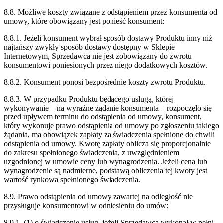
8.8. Możliwe koszty związane z odstąpieniem przez konsumenta od
umowy, które obowiązany jest ponieść konsument:
8.8.1. Jeżeli konsument wybrał sposób dostawy Produktu inny niż
najtańszy zwykły sposób dostawy dostępny w Sklepie
Internetowym, Sprzedawca nie jest zobowiązany do zwrotu
konsumentowi poniesionych przez niego dodatkowych kosztów.
8.8.2. Konsument ponosi bezpośrednie koszty zwrotu Produktu.
8.8.3. W przypadku Produktu będącego usługą, której
wykonywanie – na wyraźne żądanie konsumenta – rozpoczęło się
przed upływem terminu do odstąpienia od umowy, konsument,
który wykonuje prawo odstąpienia od umowy po zgłoszeniu takiego
żądania, ma obowiązek zapłaty za świadczenia spełnione do chwili
odstąpienia od umowy. Kwotę zapłaty oblicza się proporcjonalnie
do zakresu spełnionego świadczenia, z uwzględnieniem
uzgodnionej w umowie ceny lub wynagrodzenia. Jeżeli cena lub
wynagrodzenie są nadmierne, podstawą obliczenia tej kwoty jest
wartość rynkowa spełnionego świadczenia.
8.9. Prawo odstąpienia od umowy zawartej na odległość nie
przysługuje konsumentowi w odniesieniu do umów:
8.9.1. (1) o świadczenie usług, jeżeli Sprzedawca wykonał w pełni