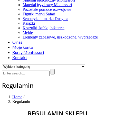
Materiał biologiczny Montessori
Materiał językowy Montessori
Pozostałe pomoce rozwojowe
Figurki marki Safari
Sensoryka – marka Dusyma
Książki
Koszulki, kubki, biżuteria
Meble
Elementy zapasowe, uszkodzone, wyprzedaże
O nas
Moje konto
Kursy Montessori
Kontakt
Regulamin
Home
/
Regulamin
REGULAMIN SKLEPU