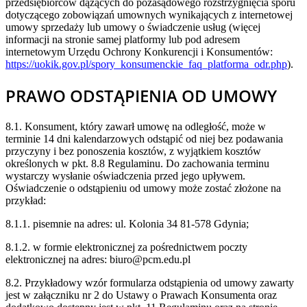
przedsiębiorców dążących do pozasądowego rozstrzygnięcia sporu
dotyczącego zobowiązań umownych wynikających z internetowej
umowy sprzedaży lub umowy o świadczenie usług (więcej
informacji na stronie samej platformy lub pod adresem
internetowym Urzędu Ochrony Konkurencji i Konsumentów:
https://uokik.gov.pl/spory_konsumenckie_faq_platforma_odr.php
).
PRAWO ODSTĄPIENIA OD UMOWY
8.1. Konsument, który zawarł umowę na odległość, może w
terminie 14 dni kalendarzowych odstąpić od niej bez podawania
przyczyny i bez ponoszenia kosztów, z wyjątkiem kosztów
określonych w pkt. 8.8 Regulaminu. Do zachowania terminu
wystarczy wysłanie oświadczenia przed jego upływem.
Oświadczenie o odstąpieniu od umowy może zostać złożone na
przykład:
8.1.1. pisemnie na adres: ul. Kolonia 34 81-578 Gdynia;
8.1.2. w formie elektronicznej za pośrednictwem poczty
elektronicznej na adres: biuro@pcm.edu.pl
8.2. Przykładowy wzór formularza odstąpienia od umowy zawarty
jest w załączniku nr 2 do Ustawy o Prawach Konsumenta oraz