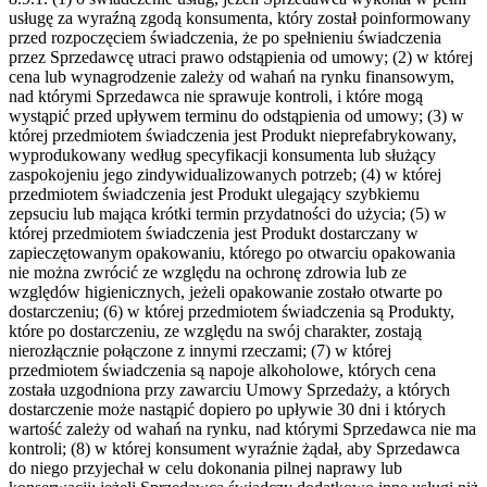
usługę za wyraźną zgodą konsumenta, który został poinformowany
przed rozpoczęciem świadczenia, że po spełnieniu świadczenia
przez Sprzedawcę utraci prawo odstąpienia od umowy; (2) w której
cena lub wynagrodzenie zależy od wahań na rynku finansowym,
nad którymi Sprzedawca nie sprawuje kontroli, i które mogą
wystąpić przed upływem terminu do odstąpienia od umowy; (3) w
której przedmiotem świadczenia jest Produkt nieprefabrykowany,
wyprodukowany według specyfikacji konsumenta lub służący
zaspokojeniu jego zindywidualizowanych potrzeb; (4) w której
przedmiotem świadczenia jest Produkt ulegający szybkiemu
zepsuciu lub mająca krótki termin przydatności do użycia; (5) w
której przedmiotem świadczenia jest Produkt dostarczany w
zapieczętowanym opakowaniu, którego po otwarciu opakowania
nie można zwrócić ze względu na ochronę zdrowia lub ze
względów higienicznych, jeżeli opakowanie zostało otwarte po
dostarczeniu; (6) w której przedmiotem świadczenia są Produkty,
które po dostarczeniu, ze względu na swój charakter, zostają
nierozłącznie połączone z innymi rzeczami; (7) w której
przedmiotem świadczenia są napoje alkoholowe, których cena
została uzgodniona przy zawarciu Umowy Sprzedaży, a których
dostarczenie może nastąpić dopiero po upływie 30 dni i których
wartość zależy od wahań na rynku, nad którymi Sprzedawca nie ma
kontroli; (8) w której konsument wyraźnie żądał, aby Sprzedawca
do niego przyjechał w celu dokonania pilnej naprawy lub