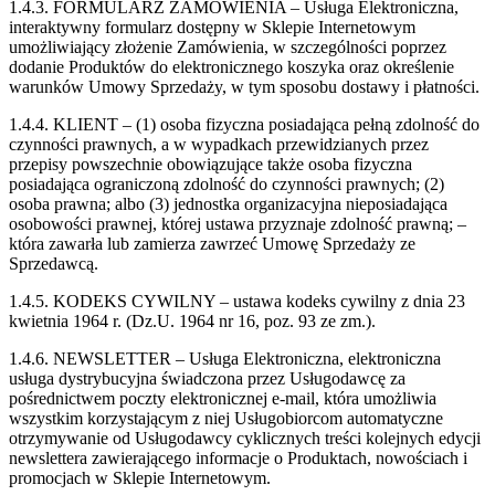
1.4.3. FORMULARZ ZAMÓWIENIA – Usługa Elektroniczna,
interaktywny formularz dostępny w Sklepie Internetowym
umożliwiający złożenie Zamówienia, w szczególności poprzez
dodanie Produktów do elektronicznego koszyka oraz określenie
warunków Umowy Sprzedaży, w tym sposobu dostawy i płatności.
1.4.4. KLIENT – (1) osoba fizyczna posiadająca pełną zdolność do
czynności prawnych, a w wypadkach przewidzianych przez
przepisy powszechnie obowiązujące także osoba fizyczna
posiadająca ograniczoną zdolność do czynności prawnych; (2)
osoba prawna; albo (3) jednostka organizacyjna nieposiadająca
osobowości prawnej, której ustawa przyznaje zdolność prawną; –
która zawarła lub zamierza zawrzeć Umowę Sprzedaży ze
Sprzedawcą.
1.4.5. KODEKS CYWILNY – ustawa kodeks cywilny z dnia 23
kwietnia 1964 r. (Dz.U. 1964 nr 16, poz. 93 ze zm.).
1.4.6. NEWSLETTER – Usługa Elektroniczna, elektroniczna
usługa dystrybucyjna świadczona przez Usługodawcę za
pośrednictwem poczty elektronicznej e-mail, która umożliwia
wszystkim korzystającym z niej Usługobiorcom automatyczne
otrzymywanie od Usługodawcy cyklicznych treści kolejnych edycji
newslettera zawierającego informacje o Produktach, nowościach i
promocjach w Sklepie Internetowym.