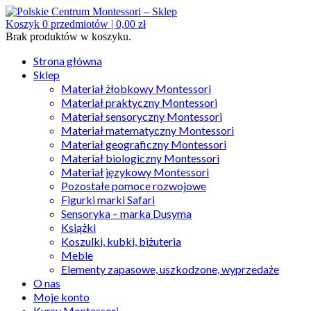
Koszyk
0
przedmiotów |
0,00
zł
Brak produktów w koszyku.
Strona główna
Sklep
Materiał żłobkowy Montessori
Materiał praktyczny Montessori
Materiał sensoryczny Montessori
Materiał matematyczny Montessori
Materiał geograficzny Montessori
Materiał biologiczny Montessori
Materiał językowy Montessori
Pozostałe pomoce rozwojowe
Figurki marki Safari
Sensoryka – marka Dusyma
Książki
Koszulki, kubki, biżuteria
Meble
Elementy zapasowe, uszkodzone, wyprzedaże
O nas
Moje konto
Kursy Montessori