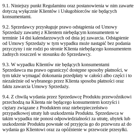
9.1. Niniejszy punkt Regulaminu oraz postanowienia w nim zawarte
dotyczą wyłącznie Klientów i Usługobiorców nie będących
konsumentami.
9.2. Sprzedawcy przysługuje prawo odstąpienia od Umowy
Sprzedaży zawartej z Klientem niebędącym konsumentem w
terminie 14 dni kalendarzowych od dnia jej zawarcia. Odstąpienie
od Umowy Sprzedaży w tym wypadku może nastąpić bez podania
przyczyny i nie rodzi po stronie Klienta niebędącego konsumentem
żadnych roszczeń w stosunku do Sprzedawcy.
9.3. W wypadku Klientów nie będących konsumentami
Sprzedawca ma prawo ograniczyć dostępne sposoby płatności, w
tym także wymagać dokonania przedpłaty w całości albo części i to
niezależnie od wybranego przez Klienta sposobu płatności oraz
faktu zawarcia Umowy Sprzedaży.
9.4. Z chwilą wydania przez Sprzedawcę Produktu przewoźnikowi
przechodzą na Klienta nie będącego konsumentem korzyści i
ciężary związane z Produktem oraz niebezpieczeństwo
przypadkowej utraty lub uszkodzenia Produktu. Sprzedawca w
takim wypadku nie ponosi odpowiedzialności za utratę, ubytek lub
uszkodzenie Produktu powstałe od przyjęcia go do przewozu aż do
wydania go Klientowi oraz za opóźnienie w przewozie przesyłki.