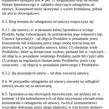
dodatkowo dostępny jest w pkt. 11 Regulaminu oraz na stronie
Sklepu Internetowego w zakładce dotyczącej odstąpienia od
umowy. Konsument może skorzystać z wzoru formularza, jednak
nie jest to obowiązkowe.
8.3. Bieg terminu do odstąpienia od umowy rozpoczyna się:
8.3.
1. dla umowy, w wykonaniu której Sprzedawca wydaje
Produkt, będąc zobowiązany do przeniesienia jego własności (np.
Umowa Sprzedaży) – od objęcia Produktu w posiadanie przez
konsumenta lub wskazaną przez niego osobę trzecią inną niż
przewoźnik, a w przypadku umowy, która: (1) obejmuje wiele
Produktów, które są dostarczane osobno, partiami lub w częściach –
od objęcia w posiadanie ostatniego Produktu, partii lub części albo
(2) polega na regularnym dostarczaniu Produktów przez czas
oznaczony – od objęcia w posiadanie pierwszego z Produktów;
8.3.2. dla pozostałych umów – od dnia zawarcia umowy.
8.4. W przypadku odstąpienia od umowy zawartej na odległość
umowę uważa się za niezawartą.
8.5. Sprzedawca ma obowiązek niezwłocznie, nie później niż w
terminie 14 dni kalendarzowych od dnia otrzymania oświadczenia
konsumenta o odstąpieniu od umowy, zwrócić konsumentowi
wszystkie dokonane przez niego płatności, w tym koszty dostawy