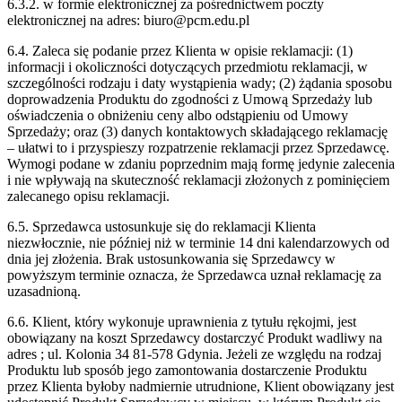
6.3.2. w formie elektronicznej za pośrednictwem poczty
elektronicznej na adres: biuro@pcm.edu.pl
6.4. Zaleca się podanie przez Klienta w opisie reklamacji: (1)
informacji i okoliczności dotyczących przedmiotu reklamacji, w
szczególności rodzaju i daty wystąpienia wady; (2) żądania sposobu
doprowadzenia Produktu do zgodności z Umową Sprzedaży lub
oświadczenia o obniżeniu ceny albo odstąpieniu od Umowy
Sprzedaży; oraz (3) danych kontaktowych składającego reklamację
– ułatwi to i przyspieszy rozpatrzenie reklamacji przez Sprzedawcę.
Wymogi podane w zdaniu poprzednim mają formę jedynie zalecenia
i nie wpływają na skuteczność reklamacji złożonych z pominięciem
zalecanego opisu reklamacji.
6.5. Sprzedawca ustosunkuje się do reklamacji Klienta
niezwłocznie, nie później niż w terminie 14 dni kalendarzowych od
dnia jej złożenia. Brak ustosunkowania się Sprzedawcy w
powyższym terminie oznacza, że Sprzedawca uznał reklamację za
uzasadnioną.
6.6. Klient, który wykonuje uprawnienia z tytułu rękojmi, jest
obowiązany na koszt Sprzedawcy dostarczyć Produkt wadliwy na
adres ; ul. Kolonia 34 81-578 Gdynia. Jeżeli ze względu na rodzaj
Produktu lub sposób jego zamontowania dostarczenie Produktu
przez Klienta byłoby nadmiernie utrudnione, Klient obowiązany jest