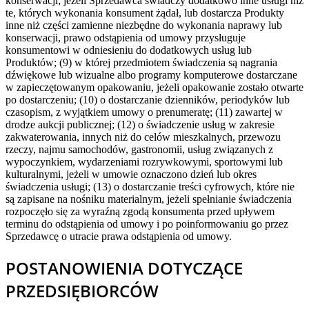
konserwacji; jeżeli Sprzedawca świadczy dodatkowo inne usługi niż
te, których wykonania konsument żądał, lub dostarcza Produkty
inne niż części zamienne niezbędne do wykonania naprawy lub
konserwacji, prawo odstąpienia od umowy przysługuje
konsumentowi w odniesieniu do dodatkowych usług lub
Produktów; (9) w której przedmiotem świadczenia są nagrania
dźwiękowe lub wizualne albo programy komputerowe dostarczane
w zapieczętowanym opakowaniu, jeżeli opakowanie zostało otwarte
po dostarczeniu; (10) o dostarczanie dzienników, periodyków lub
czasopism, z wyjątkiem umowy o prenumeratę; (11) zawartej w
drodze aukcji publicznej; (12) o świadczenie usług w zakresie
zakwaterowania, innych niż do celów mieszkalnych, przewozu
rzeczy, najmu samochodów, gastronomii, usług związanych z
wypoczynkiem, wydarzeniami rozrywkowymi, sportowymi lub
kulturalnymi, jeżeli w umowie oznaczono dzień lub okres
świadczenia usługi; (13) o dostarczanie treści cyfrowych, które nie
są zapisane na nośniku materialnym, jeżeli spełnianie świadczenia
rozpoczęło się za wyraźną zgodą konsumenta przed upływem
terminu do odstąpienia od umowy i po poinformowaniu go przez
Sprzedawcę o utracie prawa odstąpienia od umowy.
POSTANOWIENIA DOTYCZĄCE
PRZEDSIĘBIORCÓW