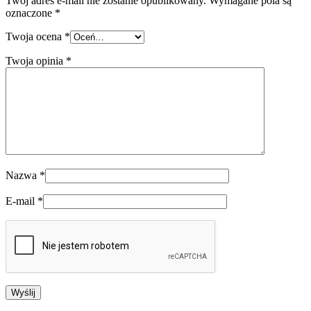
Twój adres e-mail nie zostanie opublikowany.
Wymagane pola są
oznaczone
*
Twoja ocena
*
Twoja opinia
*
Nazwa
*
E-mail
*