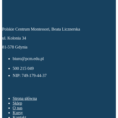
Dane kontaktowe
Polskie Centrum Montessori, Beata Licznerska
ul. Kolonia 34
81-578 Gdynia
biuro@pcm.edu.pl
500 215 049
NIP: 749-179-44-37
Menu
Strona główna
Sklep
O nas
Kursy
Kontakt