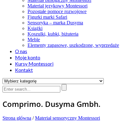
Materiał biologiczny Montessori
Materiał językowy Montessori
Pozostałe pomoce rozwojowe
Figurki marki Safari
Sensoryka – marka Dusyma
Książki
Koszulki, kubki, biżuteria
Meble
Elementy zapasowe, uszkodzone, wyprzedaże
O nas
Moje konto
Kursy Montessori
Kontakt
Comprimo. Dusyma Gmbh.
Strona główna
/
Materiał sensoryczny Montessori