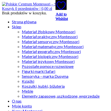
Koszyk
0
przedmiotów |
0,00
zł
Brak produktów w koszyku.
Add to
Add to
Add to
Add to
Add to
Wishlist
Wishlist
Wishlist
Wishlist
Wishlist
Strona główna
Sklep
Materiał żłobkowy Montessori
Materiał praktyczny Montessori
Materiał sensoryczny Montessori
Materiał matematyczny Montessori
Materiał geograficzny Montessori
Materiał biologiczny Montessori
Materiał językowy Montessori
Pozostałe pomoce rozwojowe
Figurki marki Safari
Sensoryka – marka Dusyma
Książki
Koszulki, kubki, biżuteria
Meble
Elementy zapasowe, uszkodzone, wyprzedaże
O nas
Moje konto
Kursy Montessori