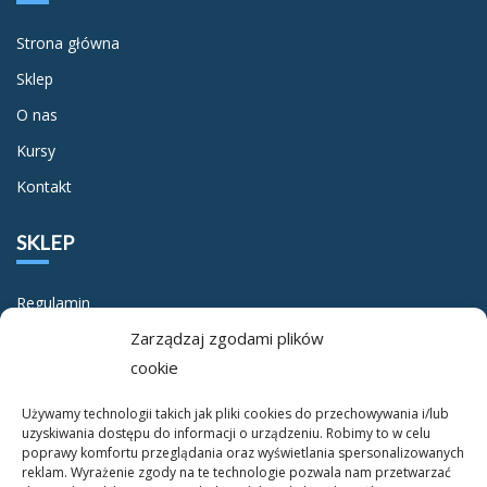
Strona główna
Sklep
O nas
Kursy
Kontakt
SKLEP
Regulamin
Zarządzaj zgodami plików
Polityka prywatności
cookie
O NAS
Używamy technologii takich jak pliki cookies do przechowywania i/lub
uzyskiwania dostępu do informacji o urządzeniu. Robimy to w celu
poprawy komfortu przeglądania oraz wyświetlania spersonalizowanych
O nas
reklam. Wyrażenie zgody na te technologie pozwala nam przetwarzać