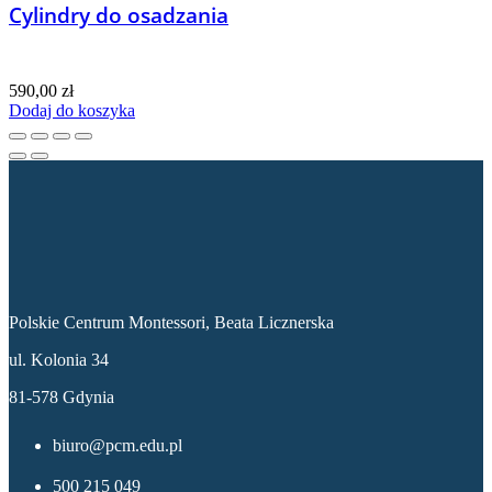
Cylindry do osadzania
590,00
zł
Dodaj do koszyka
Dane kontaktowe
Polskie Centrum Montessori, Beata Licznerska
ul. Kolonia 34
81-578 Gdynia
biuro@pcm.edu.pl
500 215 049