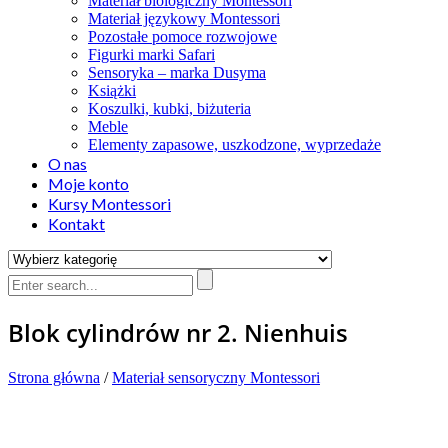
Materiał biologiczny Montessori
Materiał językowy Montessori
Pozostałe pomoce rozwojowe
Figurki marki Safari
Sensoryka – marka Dusyma
Książki
Koszulki, kubki, biżuteria
Meble
Elementy zapasowe, uszkodzone, wyprzedaże
O nas
Moje konto
Kursy Montessori
Kontakt
Blok cylindrów nr 2. Nienhuis
Strona główna
/
Materiał sensoryczny Montessori