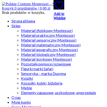
Koszyk
0
przedmiotów |
0,00
zł
Brak produktów w koszyku.
Add to
Add to
Add to
Add to
Add to
Wishlist
Wishlist
Wishlist
Wishlist
Wishlist
Strona główna
Sklep
Materiał żłobkowy Montessori
Materiał praktyczny Montessori
Materiał sensoryczny Montessori
Materiał matematyczny Montessori
Materiał geograficzny Montessori
Materiał biologiczny Montessori
Materiał językowy Montessori
Pozostałe pomoce rozwojowe
Figurki marki Safari
Sensoryka – marka Dusyma
Książki
Koszulki, kubki, biżuteria
Meble
Elementy zapasowe, uszkodzone, wyprzedaże
O nas
Moje konto
Kursy Montessori