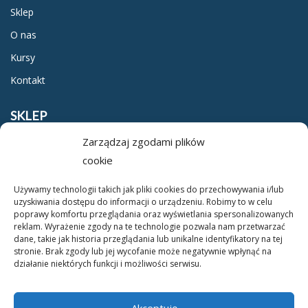
Sklep
O nas
Kursy
Kontakt
SKLEP
Zarządzaj zgodami plików
Regulamin
cookie
Polityka prywatności
Używamy technologii takich jak pliki cookies do przechowywania i/lub
uzyskiwania dostępu do informacji o urządzeniu. Robimy to w celu
O NAS
poprawy komfortu przeglądania oraz wyświetlania spersonalizowanych
reklam. Wyrażenie zgody na te technologie pozwala nam przetwarzać
dane, takie jak historia przeglądania lub unikalne identyfikatory na tej
O nas
stronie. Brak zgody lub jej wycofanie może negatywnie wpłynąć na
działanie niektórych funkcji i możliwości serwisu.
Kontakt
Akceptuję