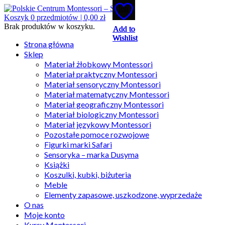
Koszyk
0
przedmiotów |
0,00
zł
Brak produktów w koszyku.
Add to
Add to
Add to
Add to
Add to
Wishlist
Wishlist
Wishlist
Wishlist
Wishlist
Strona główna
Sklep
Materiał żłobkowy Montessori
Materiał praktyczny Montessori
Materiał sensoryczny Montessori
Materiał matematyczny Montessori
Materiał geograficzny Montessori
Materiał biologiczny Montessori
Materiał językowy Montessori
Pozostałe pomoce rozwojowe
Figurki marki Safari
Sensoryka – marka Dusyma
Książki
Koszulki, kubki, biżuteria
Meble
Elementy zapasowe, uszkodzone, wyprzedaże
O nas
Moje konto
Kursy Montessori