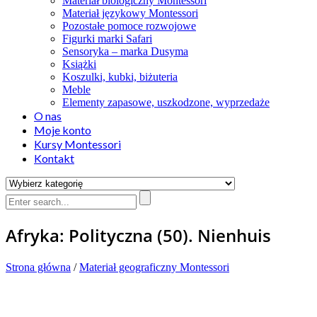
Materiał biologiczny Montessori
Materiał językowy Montessori
Pozostałe pomoce rozwojowe
Figurki marki Safari
Sensoryka – marka Dusyma
Książki
Koszulki, kubki, biżuteria
Meble
Elementy zapasowe, uszkodzone, wyprzedaże
O nas
Moje konto
Kursy Montessori
Kontakt
Afryka: Polityczna (50). Nienhuis
Strona główna
/
Materiał geograficzny Montessori