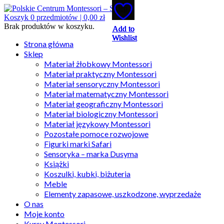
Koszyk
0
przedmiotów |
0,00
zł
Brak produktów w koszyku.
Add to
Add to
Add to
Add to
Add to
Wishlist
Wishlist
Wishlist
Wishlist
Wishlist
Strona główna
Sklep
Materiał żłobkowy Montessori
Materiał praktyczny Montessori
Materiał sensoryczny Montessori
Materiał matematyczny Montessori
Materiał geograficzny Montessori
Materiał biologiczny Montessori
Materiał językowy Montessori
Pozostałe pomoce rozwojowe
Figurki marki Safari
Sensoryka – marka Dusyma
Książki
Koszulki, kubki, biżuteria
Meble
Elementy zapasowe, uszkodzone, wyprzedaże
O nas
Moje konto
Kursy Montessori