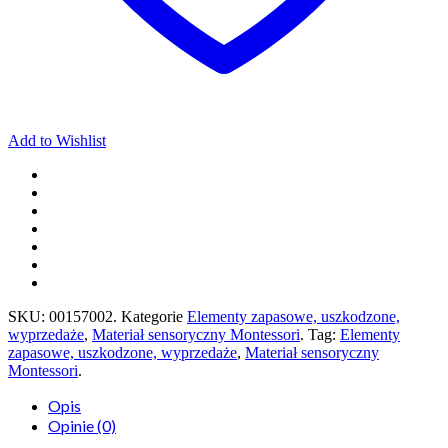
Add to Wishlist
SKU:
00157002
.
Kategorie
Elementy zapasowe, uszkodzone,
wyprzedaże
,
Materiał sensoryczny Montessori
.
Tag:
Elementy
zapasowe, uszkodzone, wyprzedaże
,
Materiał sensoryczny
Montessori
.
Opis
Opinie (0)