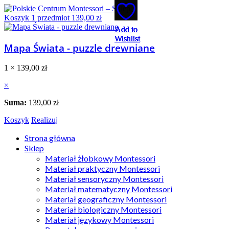
Koszyk
1
przedmiot
139,00
zł
Add to
Add to
Add to
Add to
Add to
Wishlist
Wishlist
Wishlist
Wishlist
Wishlist
Mapa Świata - puzzle drewniane
1 ×
139,00
zł
×
Suma:
139,00
zł
Koszyk
Realizuj
Strona główna
Sklep
Materiał żłobkowy Montessori
Materiał praktyczny Montessori
Materiał sensoryczny Montessori
Materiał matematyczny Montessori
Materiał geograficzny Montessori
Materiał biologiczny Montessori
Materiał językowy Montessori