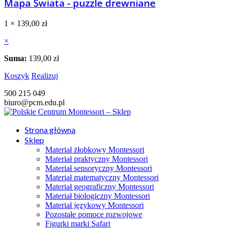
Mapa Świata - puzzle drewniane
1 ×
139,00
zł
×
Suma:
139,00
zł
Koszyk
Realizuj
500 215 049
biuro@pcm.edu.pl
Strona główna
Sklep
Materiał żłobkowy Montessori
Materiał praktyczny Montessori
Materiał sensoryczny Montessori
Materiał matematyczny Montessori
Materiał geograficzny Montessori
Materiał biologiczny Montessori
Materiał językowy Montessori
Pozostałe pomoce rozwojowe
Figurki marki Safari