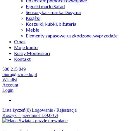
Pozostałe pomoce rozwojowe
Figurki marki Safari
Sensoryka – marka Dusyma
Książki
Koszulki, kubki, biżuteria
Meble
Elementy zapasowe, uszkodzone, wyprzedaże
O nas
Moje konto
Kursy Montessori
Kontakt
500 215 049
biuro@pcm.edu.pl
Wishlist
Account
Login
Lista życzeń(0)
Logowanie / Rejestracja
Koszyk
1
przedmiot
139,00
zł