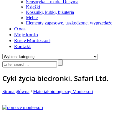
Sensoryka – marka Dusyma
Książki
Koszulki, kubki, biżuteria
Meble
Elementy zapasowe, uszkodzone, wyprzedaże
O nas
Moje konto
Kursy Montessori
Kontakt
Cykl życia biedronki. Safari Ltd.
Strona główna
/
Materiał biologiczny Montessori