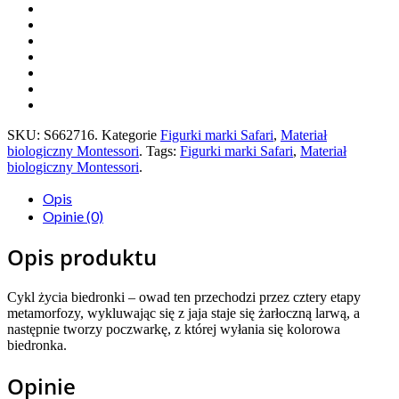
SKU:
S662716
.
Kategorie
Figurki marki Safari
,
Materiał
biologiczny Montessori
.
Tags:
Figurki marki Safari
,
Materiał
biologiczny Montessori
.
Opis
Opinie (0)
Opis produktu
Cykl życia biedronki – owad ten przechodzi przez cztery etapy
metamorfozy, wykluwając się z jaja staje się żarłoczną larwą, a
następnie tworzy poczwarkę, z której wyłania się kolorowa
biedronka.
Opinie