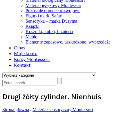
Materiał biologiczny Montessori
Materiał językowy Montessori
Pozostałe pomoce rozwojowe
Figurki marki Safari
Sensoryka – marka Dusyma
Książki
Koszulki, kubki, biżuteria
Meble
Elementy zapasowe, uszkodzone, wyprzedaże
O nas
Moje konto
Kursy Montessori
Kontakt
Drugi żółty cylinder. Nienhuis
Strona główna
/
Materiał sensoryczny Montessori