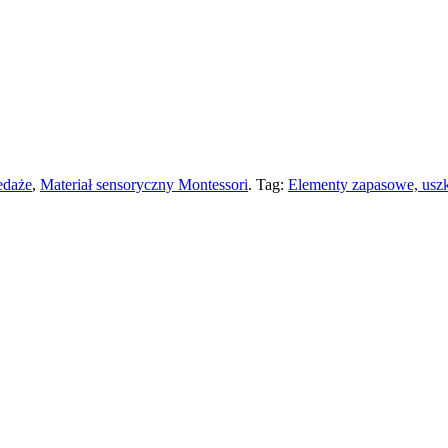
edaże
,
Materiał sensoryczny Montessori
.
Tag:
Elementy zapasowe, usz