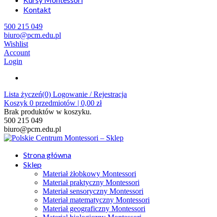
Kontakt
500 215 049
biuro@pcm.edu.pl
Wishlist
Account
Login
Lista życzeń(0)
Logowanie / Rejestracja
Koszyk
0
przedmiotów |
0,00
zł
Brak produktów w koszyku.
500 215 049
biuro@pcm.edu.pl
Strona główna
Sklep
Materiał żłobkowy Montessori
Materiał praktyczny Montessori
Materiał sensoryczny Montessori
Materiał matematyczny Montessori
Materiał geograficzny Montessori