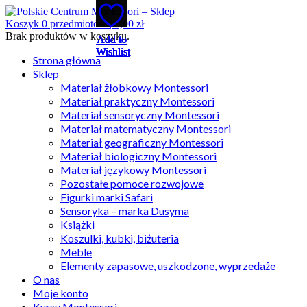
Koszyk
0
przedmiotów |
0,00
zł
Brak produktów w koszyku.
Add to
Add to
Add to
Add to
Add to
Wishlist
Wishlist
Wishlist
Wishlist
Wishlist
Strona główna
Sklep
Materiał żłobkowy Montessori
Materiał praktyczny Montessori
Materiał sensoryczny Montessori
Materiał matematyczny Montessori
Materiał geograficzny Montessori
Materiał biologiczny Montessori
Materiał językowy Montessori
Pozostałe pomoce rozwojowe
Figurki marki Safari
Sensoryka – marka Dusyma
Książki
Koszulki, kubki, biżuteria
Meble
Elementy zapasowe, uszkodzone, wyprzedaże
O nas
Moje konto
Kursy Montessori