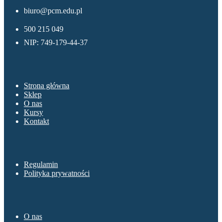
biuro@pcm.edu.pl
500 215 049
NIP: 749-179-44-37
Menu
Strona główna
Sklep
O nas
Kursy
Kontakt
Sklep
Regulamin
Polityka prywatności
O nas
O nas