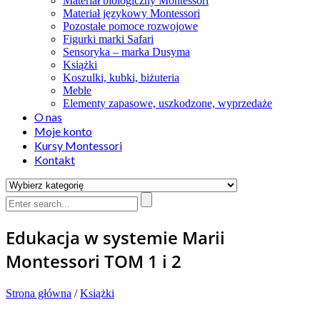
Materiał biologiczny Montessori
Materiał językowy Montessori
Pozostałe pomoce rozwojowe
Figurki marki Safari
Sensoryka – marka Dusyma
Książki
Koszulki, kubki, biżuteria
Meble
Elementy zapasowe, uszkodzone, wyprzedaże
O nas
Moje konto
Kursy Montessori
Kontakt
Edukacja w systemie Marii
Montessori TOM 1 i 2
Strona główna
/
Książki