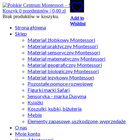
Koszyk
0
przedmiotów |
0,00
zł
Brak produktów w koszyku.
Add to
Add to
Add to
Add to
Add to
Wishlist
Wishlist
Wishlist
Wishlist
Wishlist
Strona główna
Sklep
Materiał żłobkowy Montessori
Materiał praktyczny Montessori
Materiał sensoryczny Montessori
Materiał matematyczny Montessori
Materiał geograficzny Montessori
Materiał biologiczny Montessori
Materiał językowy Montessori
Pozostałe pomoce rozwojowe
Figurki marki Safari
Sensoryka – marka Dusyma
Książki
Koszulki, kubki, biżuteria
Meble
Elementy zapasowe, uszkodzone, wyprzedaże
O nas
Moje konto
Kursy Montessori