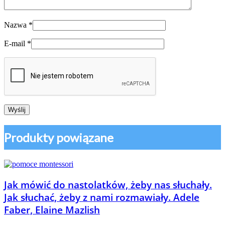
Nazwa
*
E-mail
*
Produkty powiązane
Jak mówić do nastolatków, żeby nas słuchały.
Jak słuchać, żeby z nami rozmawiały. Adele
Faber, Elaine Mazlish