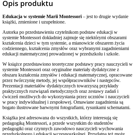
Opis produktu
Edukacja w systemie Marii Montessori
– jest to drugie wydanie
książki, zmienione i uzupełnione.
Autorka po przedstawieniu czytelnikom podstaw edukacji w
systemie Montessori dokładniej zajmuje się niektórymi obszarami
kształcenia dzieci w tym systemie, a mianowicie obszarem życia
codziennego, kształcenia zmysłów oraz wybranymi zagadnieniami
edukacji matematycznej prowadzonej w przedszkolu i szkole.
W książce przedstawiono teoretyczne podstawy pracy nauczycieli w
systemie Montessori oraz oryginalne materiały dydaktyczne z
obszaru kształcenia zmysłów i edukacji matematycznej, opracowane
przez twórczynię metody, jej współpracowników i następców.
Prezentacji materiałów dydaktycznych towarzyszą przykłady
praktycznych rozwiązań metodycznych oraz zestawy zadań i
ćwiczeń możliwych do wykorzystania przez uczniów i nauczycieli
w pracy indywidualnej i zespołowej. Omawiane zagadnienia są
bogato ilustrowane barwnymi fotografiami, rysunkami schematami.
Książka jest adresowana do wszystkich, którzy interesują się
pedagogiką Montessori, a przede wszystkim do studentów
pedagogiki oraz czynnych zawodowo nauczycieli wychowania
przedszkolnego i edukacji wczesnoszkolnej. Przydatna też może