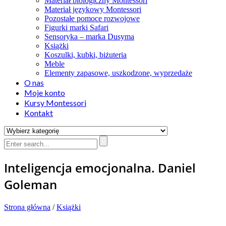
Materiał biologiczny Montessori
Materiał językowy Montessori
Pozostałe pomoce rozwojowe
Figurki marki Safari
Sensoryka – marka Dusyma
Książki
Koszulki, kubki, biżuteria
Meble
Elementy zapasowe, uszkodzone, wyprzedaże
O nas
Moje konto
Kursy Montessori
Kontakt
Inteligencja emocjonalna. Daniel
Goleman
Strona główna
/
Książki