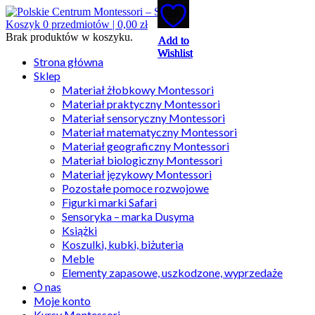
Koszyk
0
przedmiotów |
0,00
zł
Brak produktów w koszyku.
Add to
Add to
Add to
Add to
Add to
Wishlist
Wishlist
Wishlist
Wishlist
Wishlist
Strona główna
Sklep
Materiał żłobkowy Montessori
Materiał praktyczny Montessori
Materiał sensoryczny Montessori
Materiał matematyczny Montessori
Materiał geograficzny Montessori
Materiał biologiczny Montessori
Materiał językowy Montessori
Pozostałe pomoce rozwojowe
Figurki marki Safari
Sensoryka – marka Dusyma
Książki
Koszulki, kubki, biżuteria
Meble
Elementy zapasowe, uszkodzone, wyprzedaże
O nas
Moje konto
Kursy Montessori