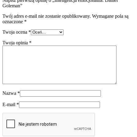
Napisz pierwszą opinię o „Inteligencja emocjonalna. Daniel
Goleman”
Twój adres e-mail nie zostanie opublikowany.
Wymagane pola są
oznaczone
*
Twoja ocena
*
Twoja opinia
*
Nazwa
*
E-mail
*