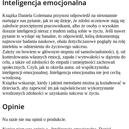
Inteligencja emocjonalna
Książka Daniela Golemana przynosi odpowiedź na nieustannie
nurtujące nas pytanie, jak to się dzieje, że zdolni uczniowie stają się
zaled­wie przeciętnymi pracownikami, albo że osoby o wysokim
ilorazie inteligencji nieraz z trudem radzą sobie w życiu. Jeśli nawet
pytanie to wydaje się banalne, to odpowiedź, którą dokumentują
najnowsze badania naukowe, obala dotychczasowe poglądy na rolę
intelektu w odniesieniu do życiowego sukcesu.
Zależy on bowiem w głównym stopniu od samoświadomości, tj. od
kontrolowania własnych emocji, zapału i wytrwałości w dążeniu do
celu, a także od zdolności do empatii i umiejętności zachowań
społecznych. Czyli, jak to określa autor, od współczynnika
inteligencji emocjonalnej. Inteligencja emocjonalna nie jest cechą
wrodzoną.
Książka wskazuje, kiedy i jakimi metodami można ją kształtować w
dzieciach, aby zapewnić im jak najwłaściwsze wykorzystanie
wrodzonych zdolności w uzyskaniu sukcesu w życiu.
Opinie
Na razie nie ma opinii o produkcie.