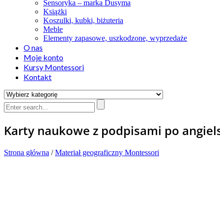
Sensoryka – marka Dusyma
Książki
Koszulki, kubki, biżuteria
Meble
Elementy zapasowe, uszkodzone, wyprzedaże
O nas
Moje konto
Kursy Montessori
Kontakt
Karty naukowe z podpisami po angiels
Strona główna
/
Materiał geograficzny Montessori