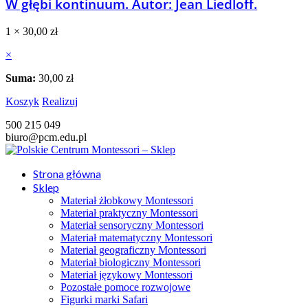
W głębi kontinuum. Autor: Jean Liedloff.
1 ×
30,00
zł
×
Suma:
30,00
zł
Koszyk
Realizuj
500 215 049
biuro@pcm.edu.pl
Strona główna
Sklep
Materiał żłobkowy Montessori
Materiał praktyczny Montessori
Materiał sensoryczny Montessori
Materiał matematyczny Montessori
Materiał geograficzny Montessori
Materiał biologiczny Montessori
Materiał językowy Montessori
Pozostałe pomoce rozwojowe
Figurki marki Safari