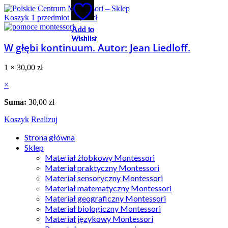
Koszyk
1
przedmiot
30,00
zł
Add to
Add to
Add to
Add to
Add to
Wishlist
Wishlist
Wishlist
Wishlist
Wishlist
W głębi kontinuum. Autor: Jean Liedloff.
1 ×
30,00
zł
×
Suma:
30,00
zł
Koszyk
Realizuj
Strona główna
Sklep
Materiał żłobkowy Montessori
Materiał praktyczny Montessori
Materiał sensoryczny Montessori
Materiał matematyczny Montessori
Materiał geograficzny Montessori
Materiał biologiczny Montessori
Materiał językowy Montessori