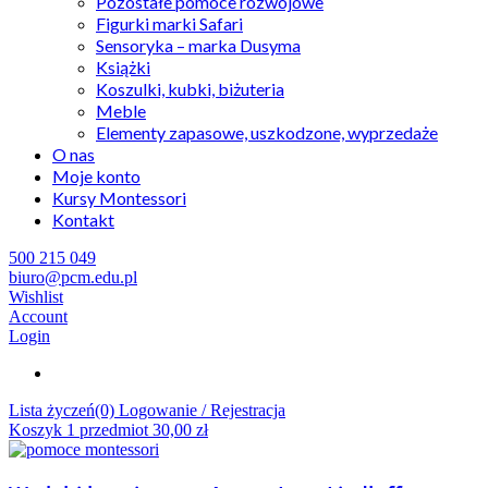
Pozostałe pomoce rozwojowe
Figurki marki Safari
Sensoryka – marka Dusyma
Książki
Koszulki, kubki, biżuteria
Meble
Elementy zapasowe, uszkodzone, wyprzedaże
O nas
Moje konto
Kursy Montessori
Kontakt
500 215 049
biuro@pcm.edu.pl
Wishlist
Account
Login
Lista życzeń(0)
Logowanie / Rejestracja
Koszyk
1
przedmiot
30,00
zł