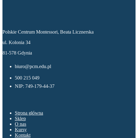
Dane kontaktowe
Polskie Centrum Montessori, Beata Licznerska
ul. Kolonia 34
81-578 Gdynia
biuro@pcm.edu.pl
500 215 049
NIP: 749-179-44-37
Menu
Strona główna
Sklep
O nas
Kursy
Kontakt