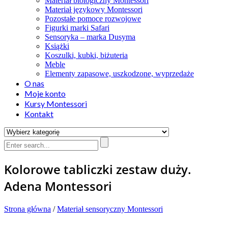
Materiał biologiczny Montessori
Materiał językowy Montessori
Pozostałe pomoce rozwojowe
Figurki marki Safari
Sensoryka – marka Dusyma
Książki
Koszulki, kubki, biżuteria
Meble
Elementy zapasowe, uszkodzone, wyprzedaże
O nas
Moje konto
Kursy Montessori
Kontakt
Kolorowe tabliczki zestaw duży.
Adena Montessori
Strona główna
/
Materiał sensoryczny Montessori