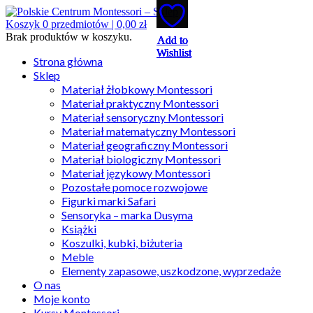
Koszyk
0
przedmiotów |
0,00
zł
Brak produktów w koszyku.
Add to
Add to
Add to
Add to
Add to
Wishlist
Wishlist
Wishlist
Wishlist
Wishlist
Strona główna
Sklep
Materiał żłobkowy Montessori
Materiał praktyczny Montessori
Materiał sensoryczny Montessori
Materiał matematyczny Montessori
Materiał geograficzny Montessori
Materiał biologiczny Montessori
Materiał językowy Montessori
Pozostałe pomoce rozwojowe
Figurki marki Safari
Sensoryka – marka Dusyma
Książki
Koszulki, kubki, biżuteria
Meble
Elementy zapasowe, uszkodzone, wyprzedaże
O nas
Moje konto
Kursy Montessori