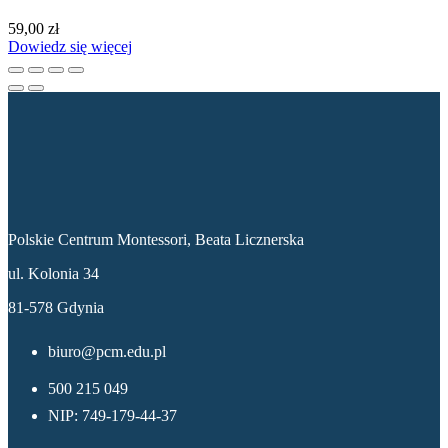
59,00
zł
Dowiedz się więcej
Dane kontaktowe
Polskie Centrum Montessori, Beata Licznerska
ul. Kolonia 34
81-578 Gdynia
biuro@pcm.edu.pl
500 215 049
NIP: 749-179-44-37