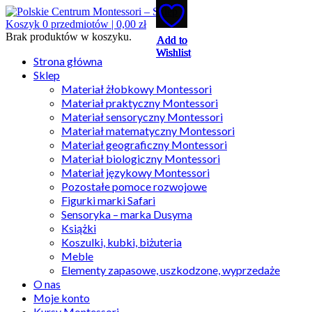
Koszyk
0
przedmiotów |
0,00
zł
Brak produktów w koszyku.
Add to
Add to
Add to
Add to
Add to
Wishlist
Wishlist
Wishlist
Wishlist
Wishlist
Strona główna
Sklep
Materiał żłobkowy Montessori
Materiał praktyczny Montessori
Materiał sensoryczny Montessori
Materiał matematyczny Montessori
Materiał geograficzny Montessori
Materiał biologiczny Montessori
Materiał językowy Montessori
Pozostałe pomoce rozwojowe
Figurki marki Safari
Sensoryka – marka Dusyma
Książki
Koszulki, kubki, biżuteria
Meble
Elementy zapasowe, uszkodzone, wyprzedaże
O nas
Moje konto
Kursy Montessori