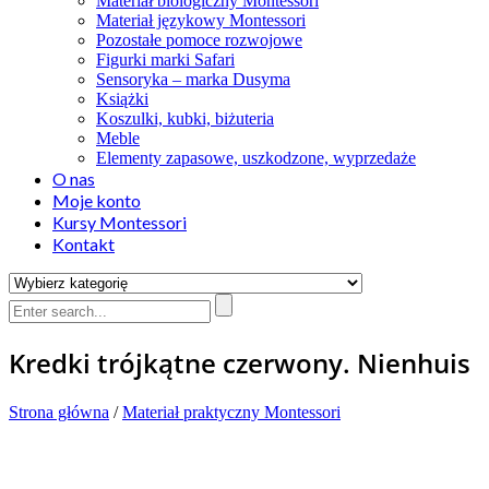
Materiał biologiczny Montessori
Materiał językowy Montessori
Pozostałe pomoce rozwojowe
Figurki marki Safari
Sensoryka – marka Dusyma
Książki
Koszulki, kubki, biżuteria
Meble
Elementy zapasowe, uszkodzone, wyprzedaże
O nas
Moje konto
Kursy Montessori
Kontakt
Kredki trójkątne czerwony. Nienhuis
Strona główna
/
Materiał praktyczny Montessori