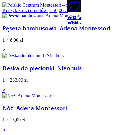
Koszyk
3
przedmiotów |
256,00
zł
Add to
Add to
Add to
Add to
Add to
Wishlist
Wishlist
Wishlist
Wishlist
Wishlist
Pęseta bambusowa. Adena Montessori
1 ×
8,00
zł
×
Deska do plecionki. Nienhuis
1 ×
233,00
zł
×
Nóż. Adena Montessori
1 ×
15,00
zł
×