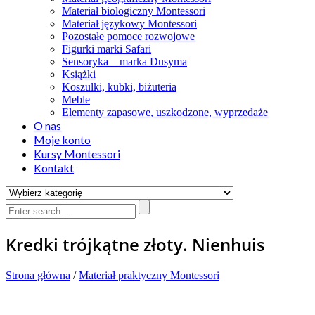
Materiał biologiczny Montessori
Materiał językowy Montessori
Pozostałe pomoce rozwojowe
Figurki marki Safari
Sensoryka – marka Dusyma
Książki
Koszulki, kubki, biżuteria
Meble
Elementy zapasowe, uszkodzone, wyprzedaże
O nas
Moje konto
Kursy Montessori
Kontakt
Kredki trójkątne złoty. Nienhuis
Strona główna
/
Materiał praktyczny Montessori