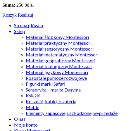
Suma:
256,00
zł
Koszyk
Realizuj
Strona główna
Sklep
Materiał żłobkowy Montessori
Materiał praktyczny Montessori
Materiał sensoryczny Montessori
Materiał matematyczny Montessori
Materiał geograficzny Montessori
Materiał biologiczny Montessori
Materiał językowy Montessori
Pozostałe pomoce rozwojowe
Figurki marki Safari
Sensoryka – marka Dusyma
Książki
Koszulki, kubki, biżuteria
Meble
Elementy zapasowe, uszkodzone, wyprzedaże
O nas
Moje konto
Kursy Montessori