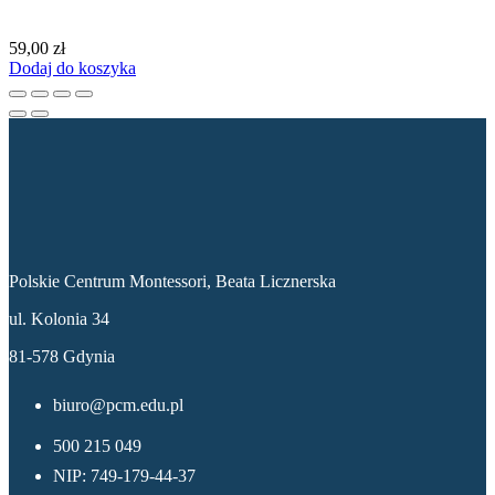
59,00
zł
Dodaj do koszyka
Dane kontaktowe
Polskie Centrum Montessori, Beata Licznerska
ul. Kolonia 34
81-578 Gdynia
biuro@pcm.edu.pl
500 215 049
NIP: 749-179-44-37