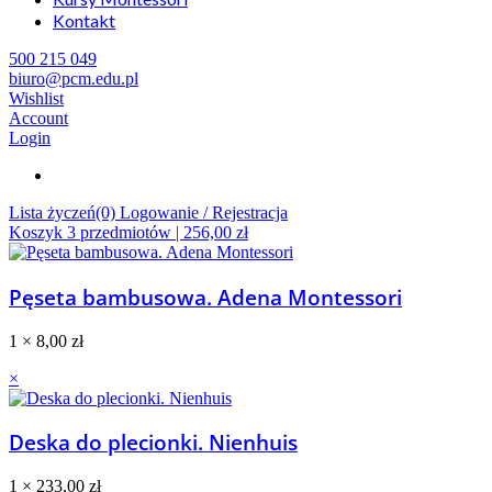
Kontakt
500 215 049
biuro@pcm.edu.pl
Wishlist
Account
Login
Lista życzeń(0)
Logowanie / Rejestracja
Koszyk
3
przedmiotów |
256,00
zł
Pęseta bambusowa. Adena Montessori
1 ×
8,00
zł
×
Deska do plecionki. Nienhuis
1 ×
233,00
zł