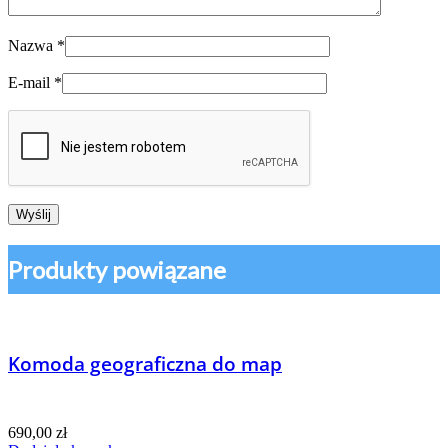
Nazwa
*
E-mail
*
Produkty powiązane
Komoda geograficzna do map
690,00
zł