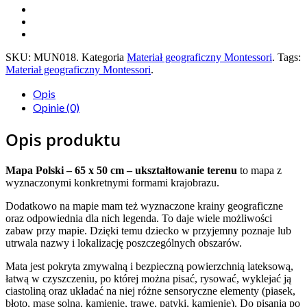
SKU:
MUN018
.
Kategoria
Materiał geograficzny Montessori
.
Tags:
Materiał geograficzny Montessori
.
Opis
Opinie (0)
Opis produktu
Mapa Polski – 65 x 50 cm – ukształtowanie terenu
to mapa z
wyznaczonymi konkretnymi formami krajobrazu.
Dodatkowo na mapie mam też wyznaczone krainy geograficzne
oraz odpowiednia dla nich legenda. To daje wiele możliwości
zabaw przy mapie. Dzięki temu dziecko w przyjemny poznaje lub
utrwala nazwy i lokalizację poszczególnych obszarów.
Mata jest pokryta zmywalną i bezpieczną powierzchnią lateksową,
łatwą w czyszczeniu, po której można pisać, rysować, wyklejać ją
ciastoliną oraz układać na niej różne sensoryczne elementy (piasek,
błoto, masę solną, kamienie, trawę, patyki, kamienie). Do pisania po