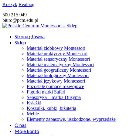
Koszyk
Realizuj
500 215 049
biuro@pcm.edu.pl
Strona główna
Sklep
Materiał żłobkowy Montessori
Materiał praktyczny Montessori
Materiał sensoryczny Montessori
Materiał matematyczny Montessori
Materiał geograficzny Montessori
Materiał biologiczny Montessori
Materiał językowy Montessori
Pozostałe pomoce rozwojowe
Figurki marki Safari
Sensoryka – marka Dusyma
Książki
Koszulki, kubki, biżuteria
Meble
Elementy zapasowe, uszkodzone, wyprzedaże
O nas
Moje konto