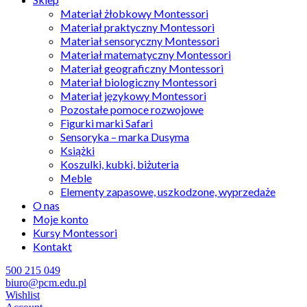
Materiał żłobkowy Montessori
Materiał praktyczny Montessori
Materiał sensoryczny Montessori
Materiał matematyczny Montessori
Materiał geograficzny Montessori
Materiał biologiczny Montessori
Materiał językowy Montessori
Pozostałe pomoce rozwojowe
Figurki marki Safari
Sensoryka – marka Dusyma
Książki
Koszulki, kubki, biżuteria
Meble
Elementy zapasowe, uszkodzone, wyprzedaże
O nas
Moje konto
Kursy Montessori
Kontakt
500 215 049
biuro@pcm.edu.pl
Wishlist