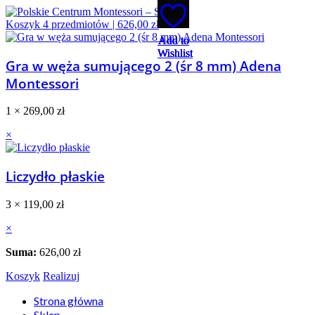
Koszyk
4
przedmiotów |
626,00
zł
Add to
Add to
Add to
Add to
Add to
Wishlist
Wishlist
Wishlist
Wishlist
Wishlist
Gra w węża sumującego 2 (śr 8 mm) Adena
Montessori
1 ×
269,00
zł
×
Liczydło płaskie
3 ×
119,00
zł
×
Suma:
626,00
zł
Koszyk
Realizuj
Strona główna
Sklep