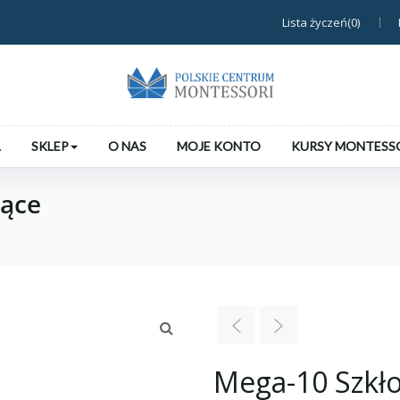
Lista życzeń(0)
A
SKLEP
O NAS
MOJE KONTO
KURSY MONTESS
jące
Mega-10 Szkło