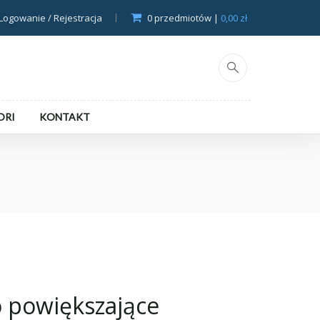
Logowanie / Rejestracja
0
przedmiotów |
0,00
zł
ORI
KONTAKT
 powiększające