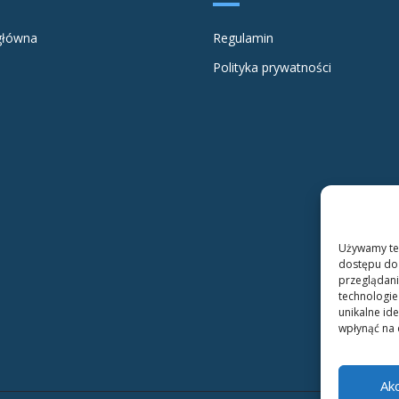
główna
Regulamin
Polityka prywatności
Używamy tec
dostępu do 
przeglądani
technologie
unikalne ide
wpłynąć na d
Ak