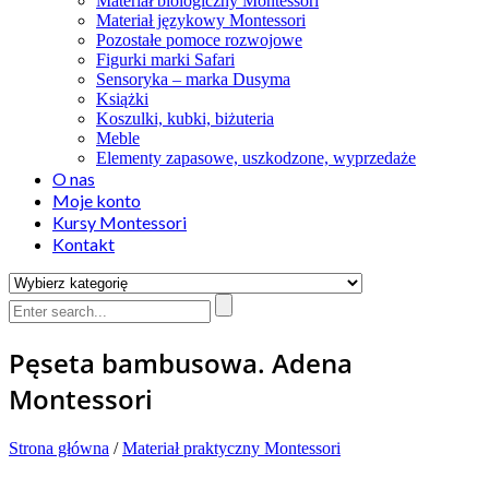
Materiał biologiczny Montessori
Materiał językowy Montessori
Pozostałe pomoce rozwojowe
Figurki marki Safari
Sensoryka – marka Dusyma
Książki
Koszulki, kubki, biżuteria
Meble
Elementy zapasowe, uszkodzone, wyprzedaże
O nas
Moje konto
Kursy Montessori
Kontakt
Pęseta bambusowa. Adena
Montessori
Strona główna
/
Materiał praktyczny Montessori