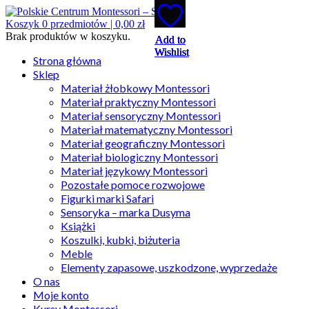
Koszyk
0
przedmiotów |
0,00
zł
Brak produktów w koszyku.
Add to
Add to
Add to
Add to
Add to
Wishlist
Wishlist
Wishlist
Wishlist
Wishlist
Strona główna
Sklep
Materiał żłobkowy Montessori
Materiał praktyczny Montessori
Materiał sensoryczny Montessori
Materiał matematyczny Montessori
Materiał geograficzny Montessori
Materiał biologiczny Montessori
Materiał językowy Montessori
Pozostałe pomoce rozwojowe
Figurki marki Safari
Sensoryka – marka Dusyma
Książki
Koszulki, kubki, biżuteria
Meble
Elementy zapasowe, uszkodzone, wyprzedaże
O nas
Moje konto
Kursy Montessori