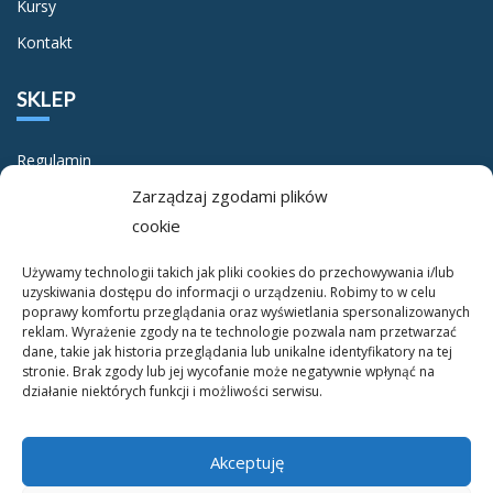
Kursy
Kontakt
SKLEP
Regulamin
Zarządzaj zgodami plików
Polityka prywatności
cookie
O NAS
Używamy technologii takich jak pliki cookies do przechowywania i/lub
uzyskiwania dostępu do informacji o urządzeniu. Robimy to w celu
poprawy komfortu przeglądania oraz wyświetlania spersonalizowanych
O nas
reklam. Wyrażenie zgody na te technologie pozwala nam przetwarzać
Kontakt
dane, takie jak historia przeglądania lub unikalne identyfikatory na tej
stronie. Brak zgody lub jej wycofanie może negatywnie wpłynąć na
działanie niektórych funkcji i możliwości serwisu.
Akceptuję