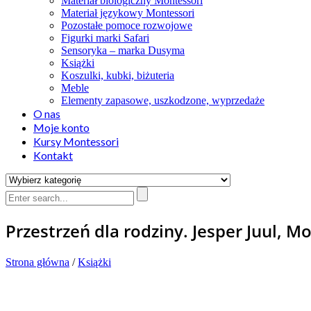
Materiał biologiczny Montessori
Materiał językowy Montessori
Pozostałe pomoce rozwojowe
Figurki marki Safari
Sensoryka – marka Dusyma
Książki
Koszulki, kubki, biżuteria
Meble
Elementy zapasowe, uszkodzone, wyprzedaże
O nas
Moje konto
Kursy Montessori
Kontakt
Przestrzeń dla rodziny. Jesper Juul, M
Strona główna
/
Książki