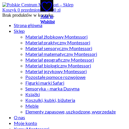
Koszyk
0
przedmiotów |
0,00
zł
Brak produktów w koszyku.
Add to
Add to
Add to
Add to
Add to
Wishlist
Wishlist
Wishlist
Wishlist
Wishlist
Strona główna
Sklep
Materiał żłobkowy Montessori
Materiał praktyczny Montessori
Materiał sensoryczny Montessori
Materiał matematyczny Montessori
Materiał geograficzny Montessori
Materiał biologiczny Montessori
Materiał językowy Montessori
Pozostałe pomoce rozwojowe
Figurki marki Safari
Sensoryka – marka Dusyma
Książki
Koszulki, kubki, biżuteria
Meble
Elementy zapasowe, uszkodzone, wyprzedaże
O nas
Moje konto
Kursy Montessori