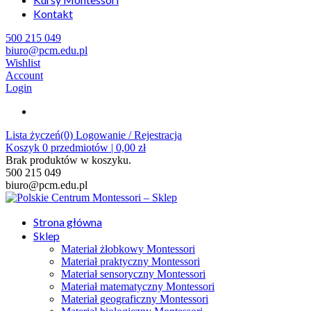
Kontakt
500 215 049
biuro@pcm.edu.pl
Wishlist
Account
Login
Lista życzeń(0)
Logowanie / Rejestracja
Koszyk
0
przedmiotów |
0,00
zł
Brak produktów w koszyku.
500 215 049
biuro@pcm.edu.pl
Strona główna
Sklep
Materiał żłobkowy Montessori
Materiał praktyczny Montessori
Materiał sensoryczny Montessori
Materiał matematyczny Montessori
Materiał geograficzny Montessori