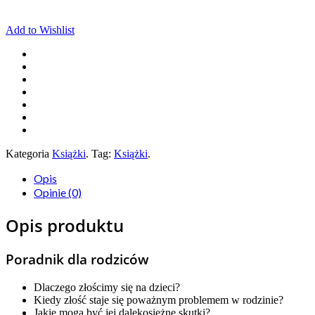
Add to Wishlist
Kategoria
Książki
.
Tag:
Książki
.
Opis
Opinie (0)
Opis produktu
Poradnik dla rodziców
Dlaczego złościmy się na dzieci?
Kiedy złość staje się poważnym problemem w rodzinie?
Jakie mogą być jej dalekosiężne skutki?