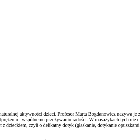
aturalnej aktywności dzieci. Profesor Marta Bogdanowicz nazywa je z
– odprężeniu i wspólnemu przeżywaniu radości. W masażykach tych ni
kt z dzieckiem, czyli o delikatny dotyk (głaskanie, dotykanie opuszkam