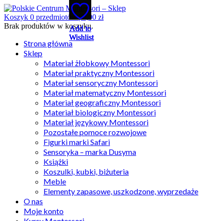
Koszyk
0
przedmiotów |
0,00
zł
Brak produktów w koszyku.
Add to
Add to
Add to
Add to
Add to
Wishlist
Wishlist
Wishlist
Wishlist
Wishlist
Strona główna
Sklep
Materiał żłobkowy Montessori
Materiał praktyczny Montessori
Materiał sensoryczny Montessori
Materiał matematyczny Montessori
Materiał geograficzny Montessori
Materiał biologiczny Montessori
Materiał językowy Montessori
Pozostałe pomoce rozwojowe
Figurki marki Safari
Sensoryka – marka Dusyma
Książki
Koszulki, kubki, biżuteria
Meble
Elementy zapasowe, uszkodzone, wyprzedaże
O nas
Moje konto
Kursy Montessori