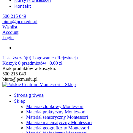
Kontakt
500 215 049
biuro@pcm.edu.pl
Wishlist
Account
Login
Lista życzeń(0)
Logowanie / Rejestracja
Koszyk
0
przedmiotów |
0,00
zł
Brak produktów w koszyku.
500 215 049
biuro@pcm.edu.pl
Strona główna
Sklep
Materiał żłobkowy Montessori
Materiał praktyczny Montessori
Materiał sensoryczny Montessori
Materiał matematyczny Montessori
Materiał geograficzny Montessori