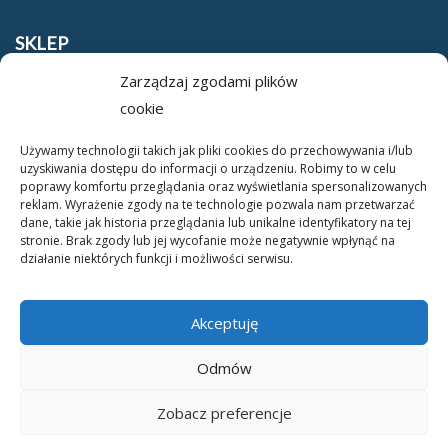
SKLEP
Zarządzaj zgodami plików
Regulamin
cookie
Polityka prywatności
Używamy technologii takich jak pliki cookies do przechowywania i/lub
uzyskiwania dostępu do informacji o urządzeniu. Robimy to w celu
O NAS
poprawy komfortu przeglądania oraz wyświetlania spersonalizowanych
reklam. Wyrażenie zgody na te technologie pozwala nam przetwarzać
dane, takie jak historia przeglądania lub unikalne identyfikatory na tej
O nas
stronie. Brak zgody lub jej wycofanie może negatywnie wpłynąć na
działanie niektórych funkcji i możliwości serwisu.
Kontakt
Akceptuję
Odmów
Zobacz preferencje
Copyright © 2026 - Polskie Centrum Montessori - All