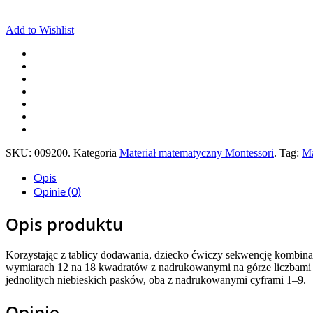
Add to Wishlist
SKU:
009200
.
Kategoria
Materiał matematyczny Montessori
.
Tag:
Ma
Opis
Opinie (0)
Opis produktu
Korzystając z tablicy dodawania, dziecko ćwiczy sekwencję kombinac
wymiarach 12 na 18 kwadratów z nadrukowanymi na górze liczbami 
jednolitych niebieskich pasków, oba z nadrukowanymi cyframi 1–9.
Opinie