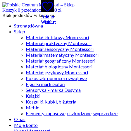
Koszyk
0
przedmiotów |
0,00
zł
Brak produktów w koszyku.
Add to
Add to
Add to
Add to
Add to
Wishlist
Wishlist
Wishlist
Wishlist
Wishlist
Strona główna
Sklep
Materiał żłobkowy Montessori
Materiał praktyczny Montessori
Materiał sensoryczny Montessori
Materiał matematyczny Montessori
Materiał geograficzny Montessori
Materiał biologiczny Montessori
Materiał językowy Montessori
Pozostałe pomoce rozwojowe
Figurki marki Safari
Sensoryka – marka Dusyma
Książki
Koszulki, kubki, biżuteria
Meble
Elementy zapasowe, uszkodzone, wyprzedaże
O nas
Moje konto
Kursy Montessori