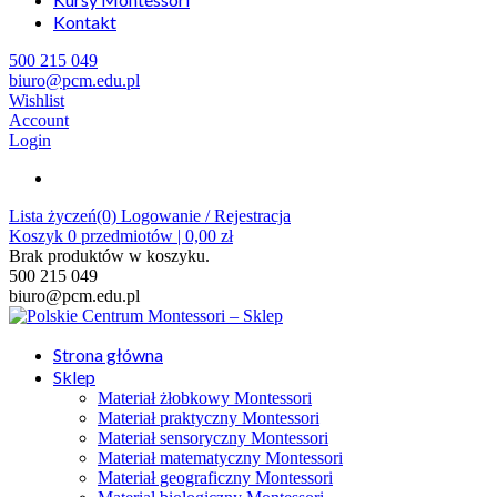
Kontakt
500 215 049
biuro@pcm.edu.pl
Wishlist
Account
Login
Lista życzeń(0)
Logowanie / Rejestracja
Koszyk
0
przedmiotów |
0,00
zł
Brak produktów w koszyku.
500 215 049
biuro@pcm.edu.pl
Strona główna
Sklep
Materiał żłobkowy Montessori
Materiał praktyczny Montessori
Materiał sensoryczny Montessori
Materiał matematyczny Montessori
Materiał geograficzny Montessori