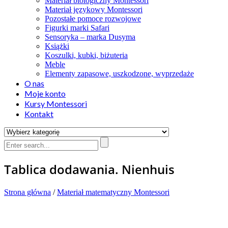
Materiał biologiczny Montessori
Materiał językowy Montessori
Pozostałe pomoce rozwojowe
Figurki marki Safari
Sensoryka – marka Dusyma
Książki
Koszulki, kubki, biżuteria
Meble
Elementy zapasowe, uszkodzone, wyprzedaże
O nas
Moje konto
Kursy Montessori
Kontakt
Tablica dodawania. Nienhuis
Strona główna
/
Materiał matematyczny Montessori