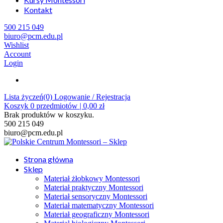
Kontakt
500 215 049
biuro@pcm.edu.pl
Wishlist
Account
Login
Lista życzeń(0)
Logowanie / Rejestracja
Koszyk
0
przedmiotów |
0,00
zł
Brak produktów w koszyku.
500 215 049
biuro@pcm.edu.pl
Strona główna
Sklep
Materiał żłobkowy Montessori
Materiał praktyczny Montessori
Materiał sensoryczny Montessori
Materiał matematyczny Montessori
Materiał geograficzny Montessori