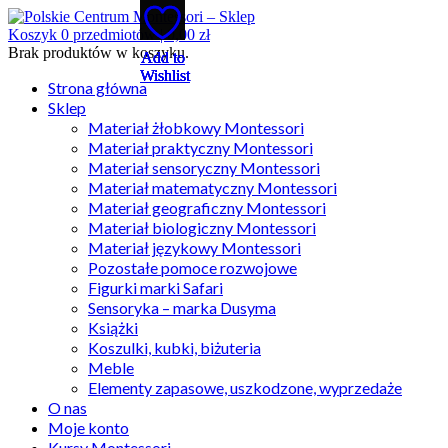
Koszyk
0
przedmiotów |
0,00
zł
Brak produktów w koszyku.
Add to
Add to
Add to
Add to
Add to
Wishlist
Wishlist
Wishlist
Wishlist
Wishlist
Strona główna
Sklep
Materiał żłobkowy Montessori
Materiał praktyczny Montessori
Materiał sensoryczny Montessori
Materiał matematyczny Montessori
Materiał geograficzny Montessori
Materiał biologiczny Montessori
Materiał językowy Montessori
Pozostałe pomoce rozwojowe
Figurki marki Safari
Sensoryka – marka Dusyma
Książki
Koszulki, kubki, biżuteria
Meble
Elementy zapasowe, uszkodzone, wyprzedaże
O nas
Moje konto
Kursy Montessori