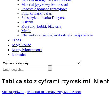
Materiał biologiczny Montessori
Materiał językowy Montessori
Pozostałe pomoce rozwojowe
Figurki marki Safari
Sensoryka – marka Dusyma
Książki
Koszulki, kubki, biżuteria
Meble
Elementy zapasowe, uszkodzone, wyprzedaże
O nas
Moje konto
Kursy Montessori
Kontakt
Tablica sto z cyframi rzymskimi. Nien
Strona główna
/
Materiał matematyczny Montessori