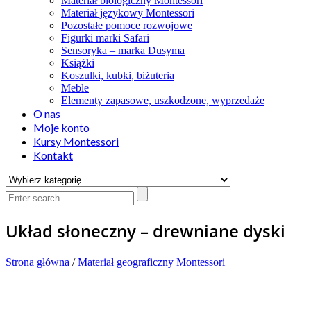
Materiał biologiczny Montessori
Materiał językowy Montessori
Pozostałe pomoce rozwojowe
Figurki marki Safari
Sensoryka – marka Dusyma
Książki
Koszulki, kubki, biżuteria
Meble
Elementy zapasowe, uszkodzone, wyprzedaże
O nas
Moje konto
Kursy Montessori
Kontakt
Układ słoneczny – drewniane dyski
Strona główna
/
Materiał geograficzny Montessori