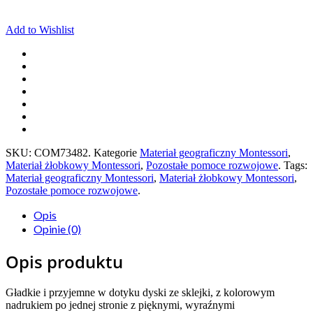
Add to Wishlist
SKU:
COM73482
.
Kategorie
Materiał geograficzny Montessori
,
Materiał żłobkowy Montessori
,
Pozostałe pomoce rozwojowe
.
Tags:
Materiał geograficzny Montessori
,
Materiał żłobkowy Montessori
,
Pozostałe pomoce rozwojowe
.
Opis
Opinie (0)
Opis produktu
Gładkie i przyjemne w dotyku dyski ze sklejki, z kolorowym
nadrukiem po jednej stronie z pięknymi, wyraźnymi