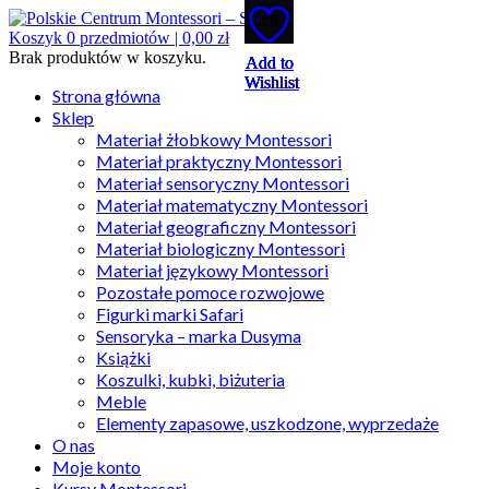
Koszyk
0
przedmiotów |
0,00
zł
Brak produktów w koszyku.
Add to
Add to
Add to
Add to
Add to
Wishlist
Wishlist
Wishlist
Wishlist
Wishlist
Strona główna
Sklep
Materiał żłobkowy Montessori
Materiał praktyczny Montessori
Materiał sensoryczny Montessori
Materiał matematyczny Montessori
Materiał geograficzny Montessori
Materiał biologiczny Montessori
Materiał językowy Montessori
Pozostałe pomoce rozwojowe
Figurki marki Safari
Sensoryka – marka Dusyma
Książki
Koszulki, kubki, biżuteria
Meble
Elementy zapasowe, uszkodzone, wyprzedaże
O nas
Moje konto
Kursy Montessori