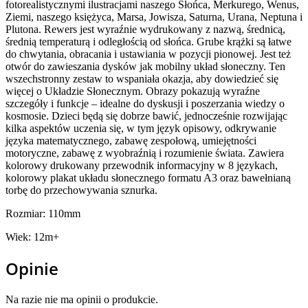
fotorealistycznymi ilustracjami naszego Słońca, Merkurego, Wenus,
Ziemi, naszego księżyca, Marsa, Jowisza, Saturna, Urana, Neptuna i
Plutona. Rewers jest wyraźnie wydrukowany z nazwą, średnicą,
średnią temperaturą i odległością od słońca. Grube krążki są łatwe
do chwytania, obracania i ustawiania w pozycji pionowej. Jest też
otwór do zawieszania dysków jak mobilny układ słoneczny. Ten
wszechstronny zestaw to wspaniała okazja, aby dowiedzieć się
więcej o Układzie Słonecznym. Obrazy pokazują wyraźne
szczegóły i funkcje – idealne do dyskusji i poszerzania wiedzy o
kosmosie. Dzieci będą się dobrze bawić, jednocześnie rozwijając
kilka aspektów uczenia się, w tym język opisowy, odkrywanie
języka matematycznego, zabawę zespołową, umiejętności
motoryczne, zabawę z wyobraźnią i rozumienie świata. Zawiera
kolorowy drukowany przewodnik informacyjny w 8 językach,
kolorowy plakat układu słonecznego formatu A3 oraz bawełnianą
torbę do przechowywania sznurka.
Rozmiar: 110mm
Wiek: 12m+
Opinie
Na razie nie ma opinii o produkcie.