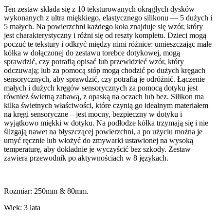
Ten zestaw składa się z 10 teksturowanych okrągłych dysków
wykonanych z ultra miękkiego, elastycznego silikonu — 5 dużych i
5 małych. Na powierzchni każdego koła znajduje się wzór, który
jest charakterystyczny i różni się od reszty kompletu. Dzieci mogą
poczuć te tekstury i odkryć między nimi różnice: umieszczając małe
kółka w dołączonej do zestawu torebce dotykowej, mogą
sprawdzić, czy potrafią opisać lub przewidzieć wzór, który
odczuwają; lub za pomocą stóp mogą chodzić po dużych kręgach
sensorycznych, aby sprawdzić, czy potrafią je odróżnić. Łączenie
małych i dużych kręgów sensorycznych za pomocą dotyku jest
również świetną zabawą, z opaską na oczach lub bez. Silikon ma
kilka świetnych właściwości, które czynią go idealnym materiałem
na kręgi sensoryczne – jest mocny, bezpieczny w dotyku i
wyjątkowo miękki w dotyku. Na podłodze kółka trzymają się i nie
ślizgają nawet na błyszczącej powierzchni, a po użyciu można je
umyć ręcznie lub włożyć do zmywarki ustawionej na wysoką
temperaturę, aby dokładnie je wyczyścić bez szkody. Zestaw
zawiera przewodnik po aktywnościach w 8 językach.
Rozmiar: 250mm & 80mm.
Wiek: 3 lata