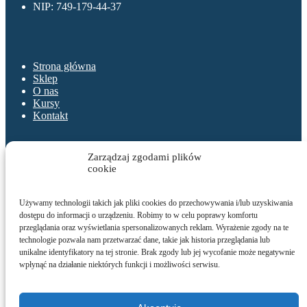
NIP: 749-179-44-37
Menu
Strona główna
Sklep
O nas
Kursy
Kontakt
Sklep
Zarządzaj zgodami plików
cookie
Regulamin
Polityka prywatności
Używamy technologii takich jak pliki cookies do przechowywania i/lub uzyskiwania
O nas
dostępu do informacji o urządzeniu. Robimy to w celu poprawy komfortu
przeglądania oraz wyświetlania spersonalizowanych reklam. Wyrażenie zgody na te
technologie pozwala nam przetwarzać dane, takie jak historia przeglądania lub
O nas
unikalne identyfikatory na tej stronie. Brak zgody lub jej wycofanie może negatywnie
Kontakt
wpłynąć na działanie niektórych funkcji i możliwości serwisu.