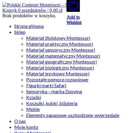
Koszyk
0
przedmiotów |
0,00
zł
Brak produktów w koszyku.
Add to
Add to
Add to
Add to
Add to
Wishlist
Wishlist
Wishlist
Wishlist
Wishlist
Strona główna
Sklep
Materiał żłobkowy Montessori
Materiał praktyczny Montessori
Materiał sensoryczny Montessori
Materiał matematyczny Montessori
Materiał geograficzny Montessori
Materiał biologiczny Montessori
Materiał językowy Montessori
Pozostałe pomoce rozwojowe
Figurki marki Safari
Sensoryka – marka Dusyma
Książki
Koszulki, kubki, biżuteria
Meble
Elementy zapasowe, uszkodzone, wyprzedaże
O nas
Moje konto
Kursy Montessori