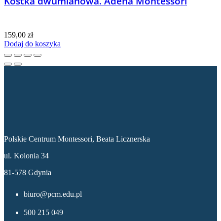
Kostka dwumianowa. Adena Montessori
159,00
zł
Dodaj do koszyka
Dane kontaktowe
Polskie Centrum Montessori, Beata Licznerska
ul. Kolonia 34
81-578 Gdynia
biuro@pcm.edu.pl
500 215 049