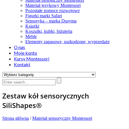
Materiał biologiczny Montessori
Materiał językowy Montessori
Pozostałe pomoce rozwojowe
Figurki marki Safari
Sensoryka – marka Dusyma
Książki
Koszulki, kubki, biżuteria
Meble
Elementy zapasowe, uszkodzone, wyprzedaże
O nas
Moje konto
Kursy Montessori
Kontakt
Zestaw kół sensorycznych
SiliShapes®
Strona główna
/
Materiał sensoryczny Montessori