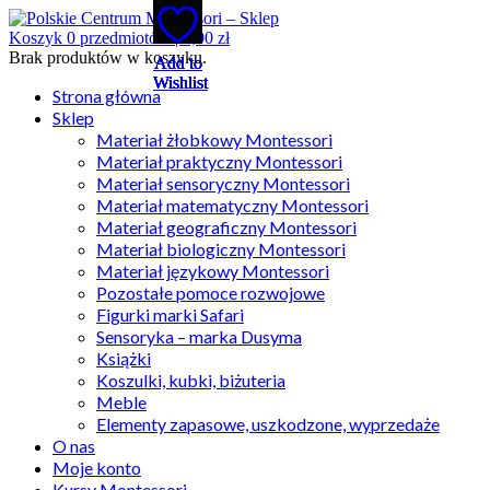
Koszyk
0
przedmiotów |
0,00
zł
Brak produktów w koszyku.
Add to
Add to
Add to
Add to
Add to
Wishlist
Wishlist
Wishlist
Wishlist
Wishlist
Strona główna
Sklep
Materiał żłobkowy Montessori
Materiał praktyczny Montessori
Materiał sensoryczny Montessori
Materiał matematyczny Montessori
Materiał geograficzny Montessori
Materiał biologiczny Montessori
Materiał językowy Montessori
Pozostałe pomoce rozwojowe
Figurki marki Safari
Sensoryka – marka Dusyma
Książki
Koszulki, kubki, biżuteria
Meble
Elementy zapasowe, uszkodzone, wyprzedaże
O nas
Moje konto
Kursy Montessori