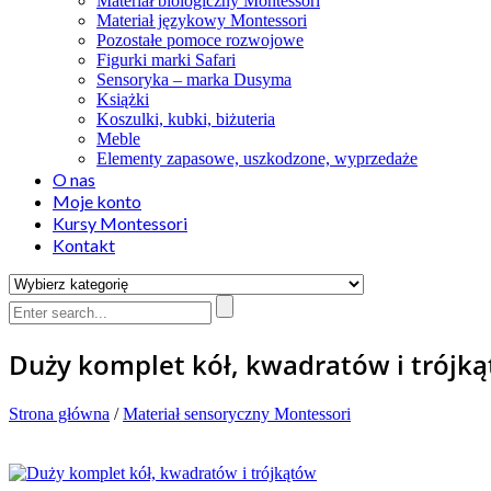
Materiał biologiczny Montessori
Materiał językowy Montessori
Pozostałe pomoce rozwojowe
Figurki marki Safari
Sensoryka – marka Dusyma
Książki
Koszulki, kubki, biżuteria
Meble
Elementy zapasowe, uszkodzone, wyprzedaże
O nas
Moje konto
Kursy Montessori
Kontakt
Duży komplet kół, kwadratów i trójk
Strona główna
/
Materiał sensoryczny Montessori