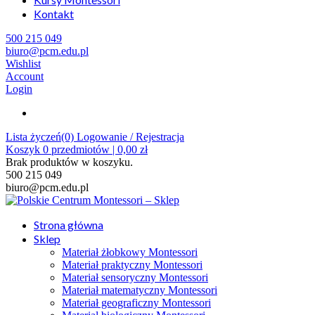
Kontakt
500 215 049
biuro@pcm.edu.pl
Wishlist
Account
Login
Lista życzeń(0)
Logowanie / Rejestracja
Koszyk
0
przedmiotów |
0,00
zł
Brak produktów w koszyku.
500 215 049
biuro@pcm.edu.pl
Strona główna
Sklep
Materiał żłobkowy Montessori
Materiał praktyczny Montessori
Materiał sensoryczny Montessori
Materiał matematyczny Montessori
Materiał geograficzny Montessori