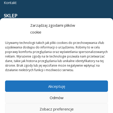
Kontakt
SKLEP
Zarządzaj zgodami plików
Regulamin
cookie
Polityka prywatności
Używamy technologii takich jak pliki cookies do przechowywania i/lub
uzyskiwania dostępu do informacji o urządzeniu. Robimy to w celu
O NAS
poprawy komfortu przeglądania oraz wyświetlania spersonalizowanych
reklam. Wyrażenie zgody na te technologie pozwala nam przetwarzać
dane, takie jak historia przeglądania lub unikalne identyfikatory na tej
O nas
stronie. Brak zgody lub jej wycofanie może negatywnie wpłynąć na
działanie niektórych funkcji i możliwości serwisu.
Kontakt
Akceptuję
Odmów
Zobacz preferencje
Copyright © 2026 - Polskie Centrum Montessori - All