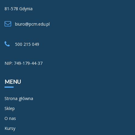
81-578 Gdynia
biuro@pcm.edu.pl
500 215 049
NIP: 749-179-44-37
MENU
Strona główna
Sklep
O nas
Kursy