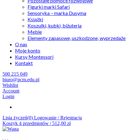
Pozostałe pomoce rozwojowe
Figurki marki Safari
Sensoryka – marka Dusyma
Książki
Koszulki, kubki, biżuteria
Meble
Elementy zapasowe, uszkodzone, wyprzedaże
O nas
Moje konto
Kursy Montessori
Kontakt
500 215 049
biuro@pcm.edu.pl
Wishlist
Account
Login
Lista życzeń(0)
Logowanie / Rejestracja
Koszyk
4
przedmiotów |
512,00
zł