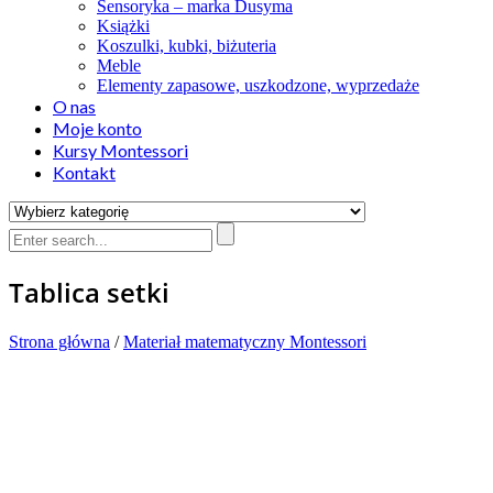
Sensoryka – marka Dusyma
Książki
Koszulki, kubki, biżuteria
Meble
Elementy zapasowe, uszkodzone, wyprzedaże
O nas
Moje konto
Kursy Montessori
Kontakt
Tablica setki
Strona główna
/
Materiał matematyczny Montessori