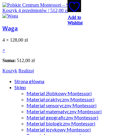
Koszyk
4
przedmiotów |
512,00
zł
Add to
Add to
Add to
Add to
Add to
Wishlist
Wishlist
Wishlist
Wishlist
Wishlist
Waga
4 ×
128,00
zł
×
Suma:
512,00
zł
Koszyk
Realizuj
Strona główna
Sklep
Materiał żłobkowy Montessori
Materiał praktyczny Montessori
Materiał sensoryczny Montessori
Materiał matematyczny Montessori
Materiał geograficzny Montessori
Materiał biologiczny Montessori
Materiał językowy Montessori