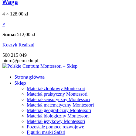
Waga
4 ×
128,00
zł
×
Suma:
512,00
zł
Koszyk
Realizuj
500 215 049
biuro@pcm.edu.pl
Strona główna
Sklep
Materiał żłobkowy Montessori
Materiał praktyczny Montessori
Materiał sensoryczny Montessori
Materiał matematyczny Montessori
Materiał geograficzny Montessori
Materiał biologiczny Montessori
Materiał językowy Montessori
Pozostałe pomoce rozwojowe
Figurki marki Safari