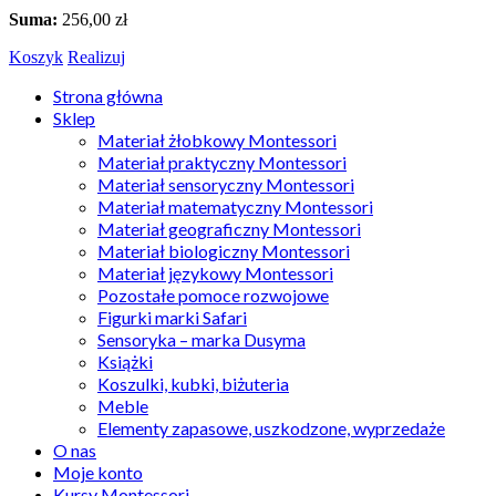
Suma:
256,00
zł
Koszyk
Realizuj
Strona główna
Sklep
Materiał żłobkowy Montessori
Materiał praktyczny Montessori
Materiał sensoryczny Montessori
Materiał matematyczny Montessori
Materiał geograficzny Montessori
Materiał biologiczny Montessori
Materiał językowy Montessori
Pozostałe pomoce rozwojowe
Figurki marki Safari
Sensoryka – marka Dusyma
Książki
Koszulki, kubki, biżuteria
Meble
Elementy zapasowe, uszkodzone, wyprzedaże
O nas
Moje konto
Kursy Montessori