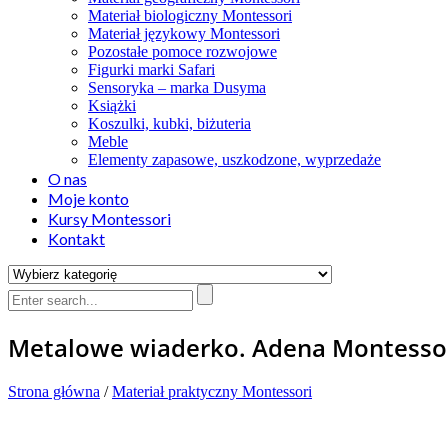
Materiał biologiczny Montessori
Materiał językowy Montessori
Pozostałe pomoce rozwojowe
Figurki marki Safari
Sensoryka – marka Dusyma
Książki
Koszulki, kubki, biżuteria
Meble
Elementy zapasowe, uszkodzone, wyprzedaże
O nas
Moje konto
Kursy Montessori
Kontakt
Metalowe wiaderko. Adena Montesso
Strona główna
/
Materiał praktyczny Montessori