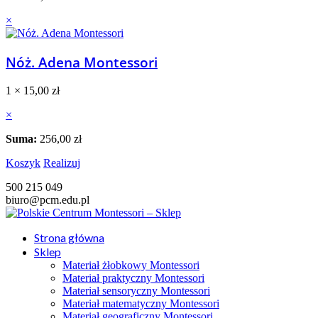
×
Nóż. Adena Montessori
1 ×
15,00
zł
×
Suma:
256,00
zł
Koszyk
Realizuj
500 215 049
biuro@pcm.edu.pl
Strona główna
Sklep
Materiał żłobkowy Montessori
Materiał praktyczny Montessori
Materiał sensoryczny Montessori
Materiał matematyczny Montessori
Materiał geograficzny Montessori