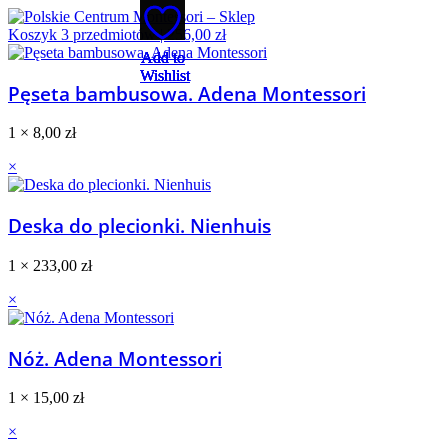
Koszyk
3
przedmiotów |
256,00
zł
Add to
Add to
Add to
Add to
Add to
Wishlist
Wishlist
Wishlist
Wishlist
Wishlist
Pęseta bambusowa. Adena Montessori
1 ×
8,00
zł
×
Deska do plecionki. Nienhuis
1 ×
233,00
zł
×
Nóż. Adena Montessori
1 ×
15,00
zł
×