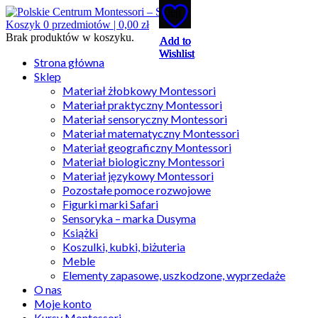
Koszyk
0
przedmiotów |
0,00
zł
Brak produktów w koszyku.
Add to
Add to
Add to
Add to
Add to
Wishlist
Wishlist
Wishlist
Wishlist
Wishlist
Strona główna
Sklep
Materiał żłobkowy Montessori
Materiał praktyczny Montessori
Materiał sensoryczny Montessori
Materiał matematyczny Montessori
Materiał geograficzny Montessori
Materiał biologiczny Montessori
Materiał językowy Montessori
Pozostałe pomoce rozwojowe
Figurki marki Safari
Sensoryka – marka Dusyma
Książki
Koszulki, kubki, biżuteria
Meble
Elementy zapasowe, uszkodzone, wyprzedaże
O nas
Moje konto
Kursy Montessori