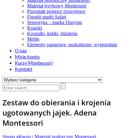
Materiał biologiczny Montessori
Materiał językowy Montessori
Pozostałe pomoce rozwojowe
Figurki marki Safari
Sensoryka – marka Dusyma
Książki
Koszulki, kubki, biżuteria
Meble
Elementy zapasowe, uszkodzone, wyprzedaże
O nas
Moje konto
Kursy Montessori
Kontakt
Zestaw do obierania i krojenia
ugotowanych jajek. Adena
Montessori
Strona główna
/
Materiał praktyczny Montessori