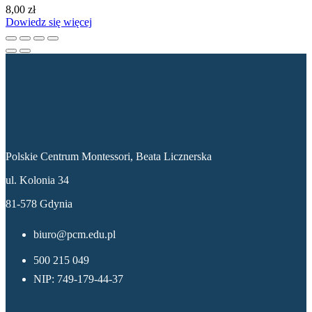
8,00
zł
Dowiedz się więcej
Dane kontaktowe
Polskie Centrum Montessori, Beata Licznerska
ul. Kolonia 34
81-578 Gdynia
biuro@pcm.edu.pl
500 215 049
NIP: 749-179-44-37
Menu