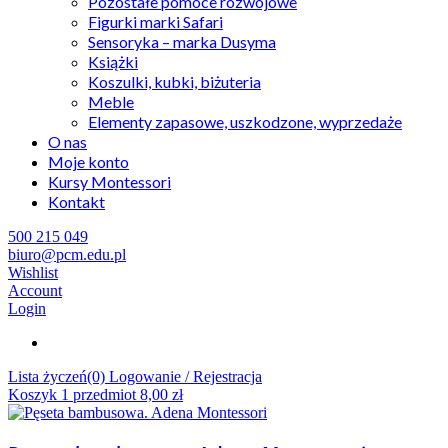
Pozostałe pomoce rozwojowe
Figurki marki Safari
Sensoryka – marka Dusyma
Książki
Koszulki, kubki, biżuteria
Meble
Elementy zapasowe, uszkodzone, wyprzedaże
O nas
Moje konto
Kursy Montessori
Kontakt
500 215 049
biuro@pcm.edu.pl
Wishlist
Account
Login
Lista życzeń(0)
Logowanie / Rejestracja
Koszyk
1
przedmiot
8,00
zł