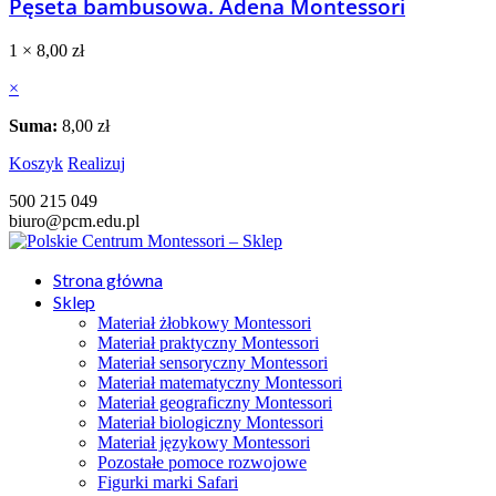
Pęseta bambusowa. Adena Montessori
1 ×
8,00
zł
×
Suma:
8,00
zł
Koszyk
Realizuj
500 215 049
biuro@pcm.edu.pl
Strona główna
Sklep
Materiał żłobkowy Montessori
Materiał praktyczny Montessori
Materiał sensoryczny Montessori
Materiał matematyczny Montessori
Materiał geograficzny Montessori
Materiał biologiczny Montessori
Materiał językowy Montessori
Pozostałe pomoce rozwojowe
Figurki marki Safari