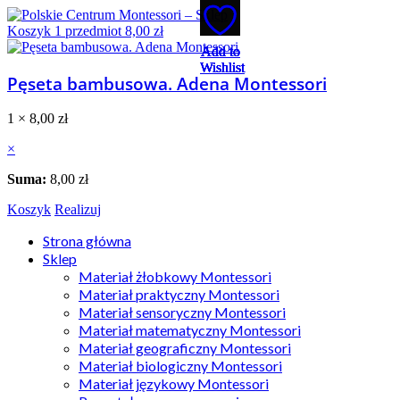
Koszyk
1
przedmiot
8,00
zł
Add to
Add to
Add to
Add to
Add to
Wishlist
Wishlist
Wishlist
Wishlist
Wishlist
Pęseta bambusowa. Adena Montessori
1 ×
8,00
zł
×
Suma:
8,00
zł
Koszyk
Realizuj
Strona główna
Sklep
Materiał żłobkowy Montessori
Materiał praktyczny Montessori
Materiał sensoryczny Montessori
Materiał matematyczny Montessori
Materiał geograficzny Montessori
Materiał biologiczny Montessori
Materiał językowy Montessori