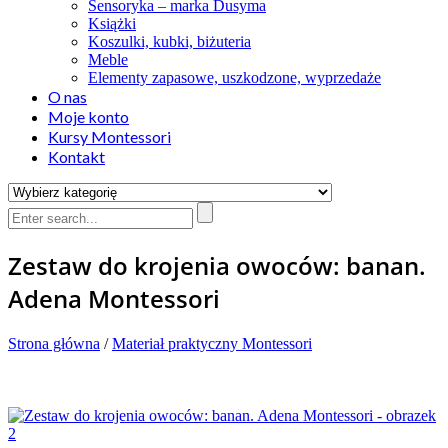
Sensoryka – marka Dusyma
Książki
Koszulki, kubki, biżuteria
Meble
Elementy zapasowe, uszkodzone, wyprzedaże
O nas
Moje konto
Kursy Montessori
Kontakt
Zestaw do krojenia owoców: banan.
Adena Montessori
Strona główna
/
Materiał praktyczny Montessori