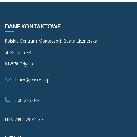
DODAJ DO KOSZYKA
DANE KONTAKTOWE
Polskie Centrum Montessori, Beata Licznerska
ul. Kolonia 34
81-578 Gdynia
biuro@pcm.edu.pl
Ramka – zapięcie na haczyk
500 215 049
59,00
zł
NIP: 749-179-44-37
DODAJ DO KOSZYKA