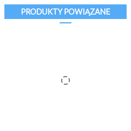
PRODUKTY POWIĄZANE
Ramka – zapięcie na wstążkę
59,00
zł