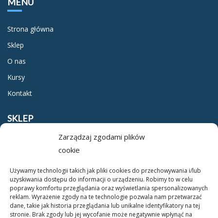
MENU
Strona główna
Sklep
O nas
Kursy
Kontakt
SKLEP
Wałek mały drewniany
Zarządzaj zgodami plików
Regulamin
cookie
12,00
zł
Polityka prywatności
Używamy technologii takich jak pliki cookies do przechowywania i/lub
uzyskiwania dostępu do informacji o urządzeniu. Robimy to w celu
O NAS
DOWIEDZ SIĘ WIĘCEJ
poprawy komfortu przeglądania oraz wyświetlania spersonalizowanych
reklam. Wyrażenie zgody na te technologie pozwala nam przetwarzać
dane, takie jak historia przeglądania lub unikalne identyfikatory na tej
O nas
stronie. Brak zgody lub jej wycofanie może negatywnie wpłynąć na