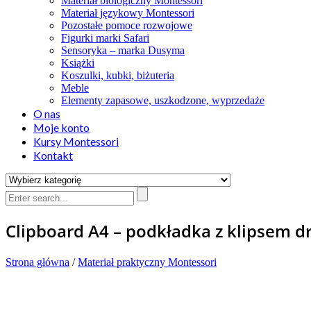
Materiał biologiczny Montessori
Materiał językowy Montessori
Pozostałe pomoce rozwojowe
Figurki marki Safari
Sensoryka – marka Dusyma
Książki
Koszulki, kubki, biżuteria
Meble
Elementy zapasowe, uszkodzone, wyprzedaże
O nas
Moje konto
Kursy Montessori
Kontakt
Clipboard A4 – podkładka z klipsem 
Strona główna
/
Materiał praktyczny Montessori