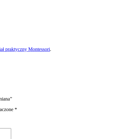
iał praktyczny Montessori
.
niana”
naczone
*