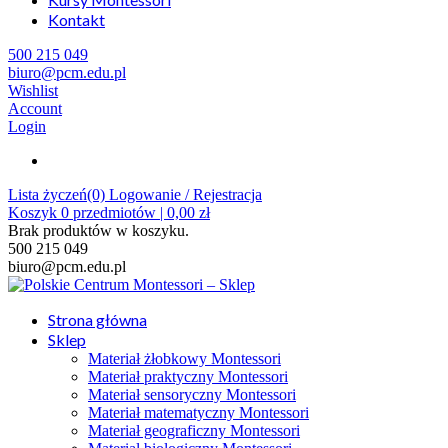
Kontakt
500 215 049
biuro@pcm.edu.pl
Wishlist
Account
Login
Lista życzeń(0)
Logowanie / Rejestracja
Koszyk
0
przedmiotów |
0,00
zł
Brak produktów w koszyku.
500 215 049
biuro@pcm.edu.pl
Strona główna
Sklep
Materiał żłobkowy Montessori
Materiał praktyczny Montessori
Materiał sensoryczny Montessori
Materiał matematyczny Montessori
Materiał geograficzny Montessori