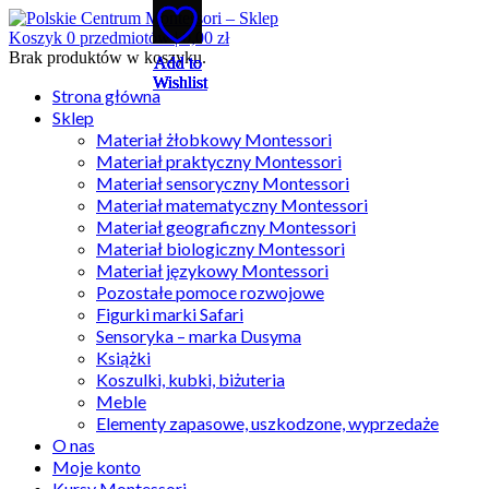
Koszyk
0
przedmiotów |
0,00
zł
Brak produktów w koszyku.
Add to
Add to
Add to
Add to
Add to
Wishlist
Wishlist
Wishlist
Wishlist
Wishlist
Strona główna
Sklep
Materiał żłobkowy Montessori
Materiał praktyczny Montessori
Materiał sensoryczny Montessori
Materiał matematyczny Montessori
Materiał geograficzny Montessori
Materiał biologiczny Montessori
Materiał językowy Montessori
Pozostałe pomoce rozwojowe
Figurki marki Safari
Sensoryka – marka Dusyma
Książki
Koszulki, kubki, biżuteria
Meble
Elementy zapasowe, uszkodzone, wyprzedaże
O nas
Moje konto
Kursy Montessori