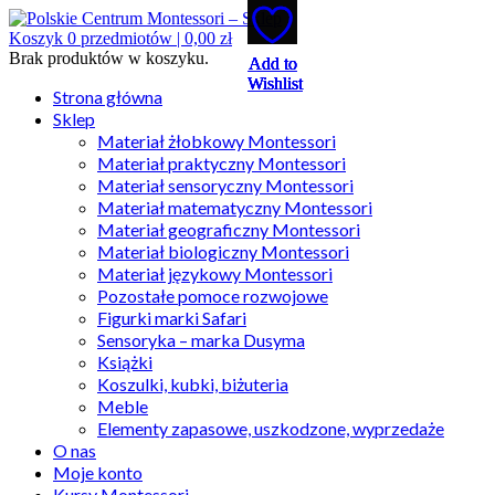
Koszyk
0
przedmiotów |
0,00
zł
Brak produktów w koszyku.
Add to
Add to
Add to
Add to
Add to
Wishlist
Wishlist
Wishlist
Wishlist
Wishlist
Strona główna
Sklep
Materiał żłobkowy Montessori
Materiał praktyczny Montessori
Materiał sensoryczny Montessori
Materiał matematyczny Montessori
Materiał geograficzny Montessori
Materiał biologiczny Montessori
Materiał językowy Montessori
Pozostałe pomoce rozwojowe
Figurki marki Safari
Sensoryka – marka Dusyma
Książki
Koszulki, kubki, biżuteria
Meble
Elementy zapasowe, uszkodzone, wyprzedaże
O nas
Moje konto
Kursy Montessori