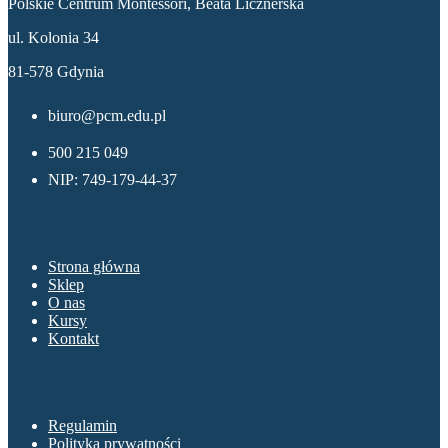
Polskie Centrum Montessori, Beata Licznerska
ul. Kolonia 34
81-578 Gdynia
biuro@pcm.edu.pl
500 215 049
NIP: 749-179-44-37
Menu
Strona główna
Sklep
O nas
Kursy
Kontakt
Sklep
Regulamin
Polityka prywatności