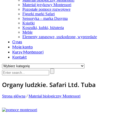
Materiał biologiczny Montessori
Materiał językowy Montessori
Pozostałe pomoce rozwojowe
Figurki marki Safari
Sensoryka – marka Dusyma
Książki
Koszulki, kubki, biżuteria
Meble
Elementy zapasowe, uszkodzone, wyprzedaże
O nas
Moje konto
Kursy Montessori
Kontakt
Organy ludzkie. Safari Ltd. Tuba
Strona główna
/
Materiał biologiczny Montessori