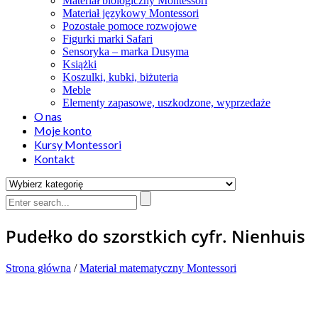
Materiał biologiczny Montessori
Materiał językowy Montessori
Pozostałe pomoce rozwojowe
Figurki marki Safari
Sensoryka – marka Dusyma
Książki
Koszulki, kubki, biżuteria
Meble
Elementy zapasowe, uszkodzone, wyprzedaże
O nas
Moje konto
Kursy Montessori
Kontakt
Pudełko do szorstkich cyfr. Nienhuis
Strona główna
/
Materiał matematyczny Montessori