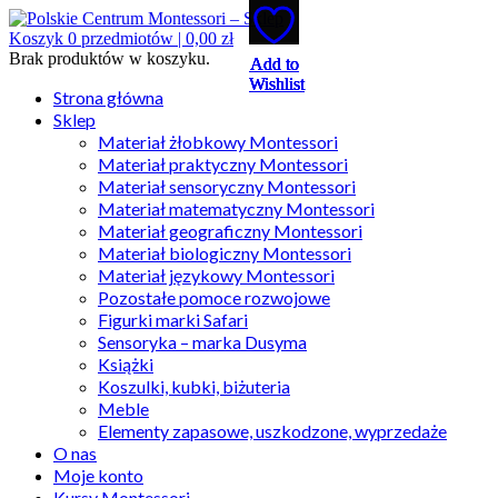
Koszyk
0
przedmiotów |
0,00
zł
Brak produktów w koszyku.
Add to
Add to
Add to
Add to
Add to
Wishlist
Wishlist
Wishlist
Wishlist
Wishlist
Strona główna
Sklep
Materiał żłobkowy Montessori
Materiał praktyczny Montessori
Materiał sensoryczny Montessori
Materiał matematyczny Montessori
Materiał geograficzny Montessori
Materiał biologiczny Montessori
Materiał językowy Montessori
Pozostałe pomoce rozwojowe
Figurki marki Safari
Sensoryka – marka Dusyma
Książki
Koszulki, kubki, biżuteria
Meble
Elementy zapasowe, uszkodzone, wyprzedaże
O nas
Moje konto
Kursy Montessori