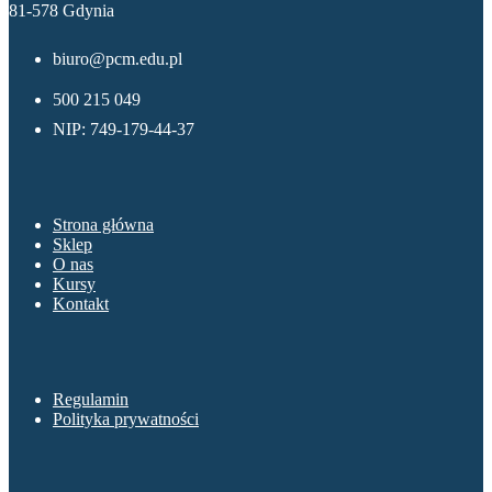
81-578 Gdynia
biuro@pcm.edu.pl
500 215 049
NIP: 749-179-44-37
Menu
Strona główna
Sklep
O nas
Kursy
Kontakt
Sklep
Regulamin
Polityka prywatności
O nas