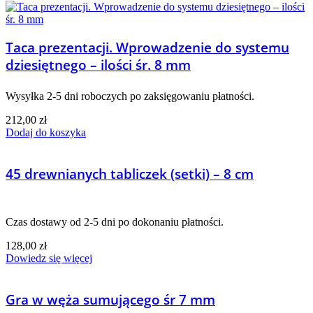
Taca prezentacji. Wprowadzenie do systemu
dziesiętnego – ilości śr. 8 mm
Wysyłka 2-5 dni roboczych po zaksięgowaniu płatności.
212,00
zł
Dodaj do koszyka
45 drewnianych tabliczek (setki) – 8 cm
Czas dostawy od 2-5 dni po dokonaniu płatności.
128,00
zł
Dowiedz się więcej
Gra w węża sumującego śr 7 mm