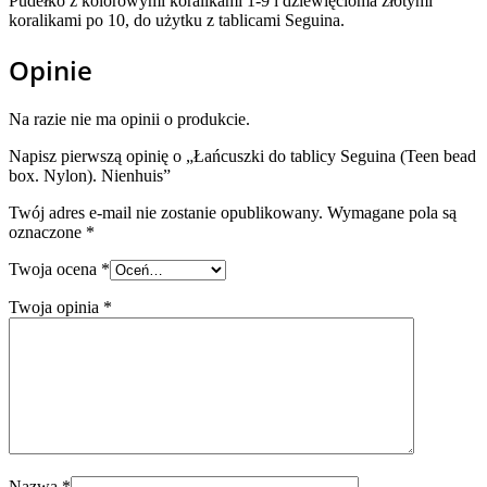
Pudełko z kolorowymi koralikami 1-9 i dziewięcioma złotymi
koralikami po 10, do użytku z tablicami Seguina.
Opinie
Na razie nie ma opinii o produkcie.
Napisz pierwszą opinię o „Łańcuszki do tablicy Seguina (Teen bead
box. Nylon). Nienhuis”
Twój adres e-mail nie zostanie opublikowany.
Wymagane pola są
oznaczone
*
Twoja ocena
*
Twoja opinia
*
Nazwa
*