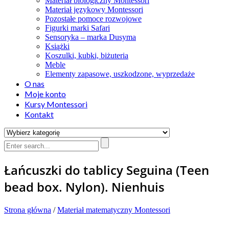
Materiał biologiczny Montessori
Materiał językowy Montessori
Pozostałe pomoce rozwojowe
Figurki marki Safari
Sensoryka – marka Dusyma
Książki
Koszulki, kubki, biżuteria
Meble
Elementy zapasowe, uszkodzone, wyprzedaże
O nas
Moje konto
Kursy Montessori
Kontakt
Łańcuszki do tablicy Seguina (Teen
bead box. Nylon). Nienhuis
Strona główna
/
Materiał matematyczny Montessori