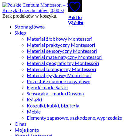
Koszyk
0
przedmiotów |
0,00
zł
Brak produktów w koszyku.
Add to
Add to
Add to
Add to
Add to
Wishlist
Wishlist
Wishlist
Wishlist
Wishlist
Strona główna
Sklep
Materiał żłobkowy Montessori
Materiał praktyczny Montessori
Materiał sensoryczny Montessori
Materiał matematyczny Montessori
Materiał geograficzny Montessori
Materiał biologiczny Montessori
Materiał językowy Montessori
Pozostałe pomoce rozwojowe
Figurki marki Safari
Sensoryka – marka Dusyma
Książki
Koszulki, kubki, biżuteria
Meble
Elementy zapasowe, uszkodzone, wyprzedaże
O nas
Moje konto
Kursy Montessori