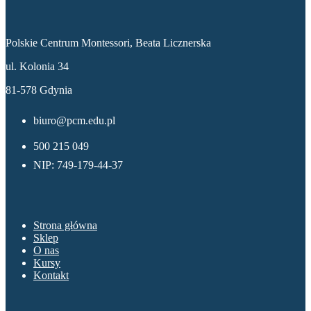
Dane kontaktowe
Polskie Centrum Montessori, Beata Licznerska
ul. Kolonia 34
81-578 Gdynia
biuro@pcm.edu.pl
500 215 049
NIP: 749-179-44-37
Menu
Strona główna
Sklep
O nas
Kursy
Kontakt
Sklep