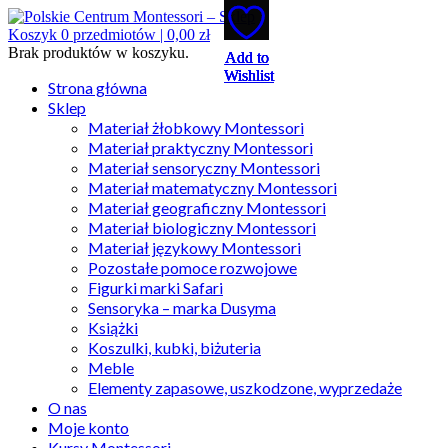
Koszyk
0
przedmiotów |
0,00
zł
Brak produktów w koszyku.
Add to
Add to
Add to
Add to
Add to
Wishlist
Wishlist
Wishlist
Wishlist
Wishlist
Strona główna
Sklep
Materiał żłobkowy Montessori
Materiał praktyczny Montessori
Materiał sensoryczny Montessori
Materiał matematyczny Montessori
Materiał geograficzny Montessori
Materiał biologiczny Montessori
Materiał językowy Montessori
Pozostałe pomoce rozwojowe
Figurki marki Safari
Sensoryka – marka Dusyma
Książki
Koszulki, kubki, biżuteria
Meble
Elementy zapasowe, uszkodzone, wyprzedaże
O nas
Moje konto
Kursy Montessori