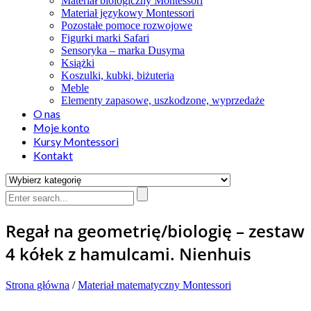
Materiał biologiczny Montessori
Materiał językowy Montessori
Pozostałe pomoce rozwojowe
Figurki marki Safari
Sensoryka – marka Dusyma
Książki
Koszulki, kubki, biżuteria
Meble
Elementy zapasowe, uszkodzone, wyprzedaże
O nas
Moje konto
Kursy Montessori
Kontakt
Regał na geometrię/biologię – zestaw
4 kółek z hamulcami. Nienhuis
Strona główna
/
Materiał matematyczny Montessori