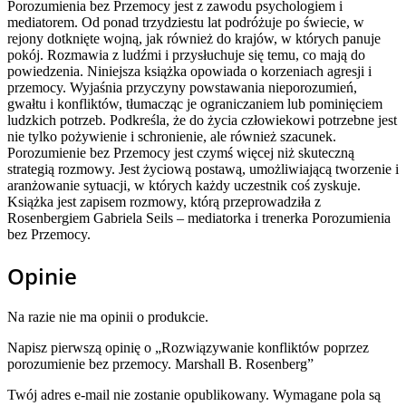
Porozumienia bez Przemocy jest z zawodu psychologiem i
mediatorem. Od ponad trzydziestu lat podróżuje po świecie, w
rejony dotknięte wojną, jak również do krajów, w których panuje
pokój. Rozmawia z ludźmi i przysłuchuje się temu, co mają do
powiedzenia. Niniejsza książka opowiada o korzeniach agresji i
przemocy. Wyjaśnia przyczyny powstawania nieporozumień,
gwałtu i konfliktów, tłumacząc je ograniczaniem lub pominięciem
ludzkich potrzeb. Podkreśla, że do życia człowiekowi potrzebne jest
nie tylko pożywienie i schronienie, ale również szacunek.
Porozumienie bez Przemocy jest czymś więcej niż skuteczną
strategią rozmowy. Jest życiową postawą, umożliwiającą tworzenie i
aranżowanie sytuacji, w których każdy uczestnik coś zyskuje.
Książka jest zapisem rozmowy, którą przeprowadziła z
Rosenbergiem Gabriela Seils – mediatorka i trenerka Porozumienia
bez Przemocy.
Opinie
Na razie nie ma opinii o produkcie.
Napisz pierwszą opinię o „Rozwiązywanie konfliktów poprzez
porozumienie bez przemocy. Marshall B. Rosenberg”
Twój adres e-mail nie zostanie opublikowany.
Wymagane pola są