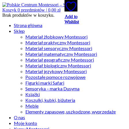
Koszyk
0
przedmiotów |
0,00
zł
Brak produktów w koszyku.
Add to
Add to
Add to
Add to
Add to
Wishlist
Wishlist
Wishlist
Wishlist
Wishlist
Strona główna
Sklep
Materiał żłobkowy Montessori
Materiał praktyczny Montessori
Materiał sensoryczny Montessori
Materiał matematyczny Montessori
Materiał geograficzny Montessori
Materiał biologiczny Montessori
Materiał językowy Montessori
Pozostałe pomoce rozwojowe
Figurki marki Safari
Sensoryka – marka Dusyma
Książki
Koszulki, kubki, biżuteria
Meble
Elementy zapasowe, uszkodzone, wyprzedaże
O nas
Moje konto
Kursy Montessori