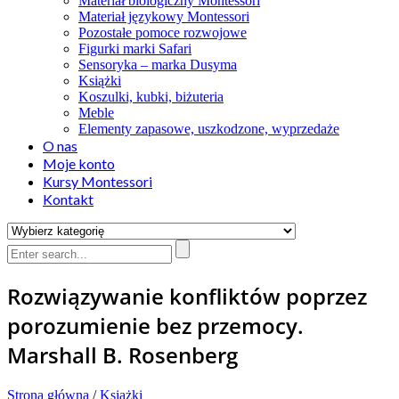
Materiał biologiczny Montessori
Materiał językowy Montessori
Pozostałe pomoce rozwojowe
Figurki marki Safari
Sensoryka – marka Dusyma
Książki
Koszulki, kubki, biżuteria
Meble
Elementy zapasowe, uszkodzone, wyprzedaże
O nas
Moje konto
Kursy Montessori
Kontakt
Rozwiązywanie konfliktów poprzez
porozumienie bez przemocy.
Marshall B. Rosenberg
Strona główna
/
Książki